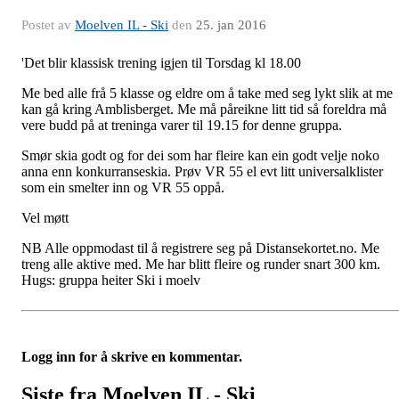
Postet av
Moelven IL - Ski
den
25. jan 2016
'Det blir klassisk trening igjen til Torsdag kl 18.00
Me bed alle frå 5 klasse og eldre om å take med seg lykt slik at me
kan gå kring Amblisberget. Me må påreikne litt tid så foreldra må
vere budd på at treninga varer til 19.15 for denne gruppa.
Smør skia godt og for dei som har fleire kan ein godt velje noko
anna enn konkurranseskia. Prøv VR 55 el evt litt universalklister
som ein smelter inn og VR 55 oppå.
Vel møtt
NB Alle oppmodast til å registrere seg på Distansekortet.no. Me
treng alle aktive med. Me har blitt fleire og runder snart 300 km.
Hugs: gruppa heiter Ski i moelv
Logg inn for å skrive en kommentar.
Siste fra Moelven IL - Ski