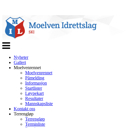
Veksle
navigasjon
Nyheter
Galleri
Moelvenrennet
Moelvenrennet
Påmelding
Informasjon
Startlister
Løypekart
Resultater
Mannskapsliste
Kontakt oss
Terrengløp
Terrengløp
Terminliste