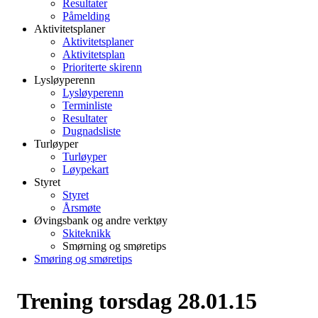
Resultater
Påmelding
Aktivitetsplaner
Aktivitetsplaner
Aktivitetsplan
Prioriterte skirenn
Lysløyperenn
Lysløyperenn
Terminliste
Resultater
Dugnadsliste
Turløyper
Turløyper
Løypekart
Styret
Styret
Årsmøte
Øvingsbank og andre verktøy
Skiteknikk
Smørning og smøretips
Smøring og smøretips
Trening torsdag 28.01.15