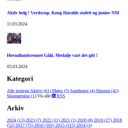
Aktiv helg ! Verdscup, Kong Haralds stafett og junior NM
11.03.2024
Hovudlandsrennet Gålå. Medalje vart det gitt !
03.03.2024
Kategori
Alle innlegg
Aktive (61)
Møter (5)
Samlinger (4)
Skirenn (41)
Skismørning (1)
Vis alle
RSS
Arkiv
2024 (13)
2023 (7)
2022 (11)
2021 (1)
2020 (8)
2019 (27)
2018
(52)
2017 (75)
2016 (101)
2015 (115)
2014 (3)