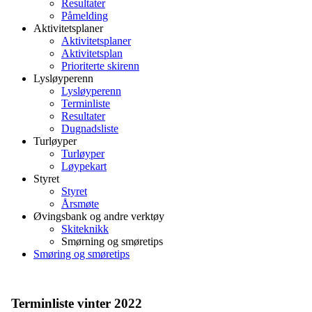
Resultater
Påmelding
Aktivitetsplaner
Aktivitetsplaner
Aktivitetsplan
Prioriterte skirenn
Lysløyperenn
Lysløyperenn
Terminliste
Resultater
Dugnadsliste
Turløyper
Turløyper
Løypekart
Styret
Styret
Årsmøte
Øvingsbank og andre verktøy
Skiteknikk
Smørning og smøretips
Smøring og smøretips
Terminliste vinter 2022