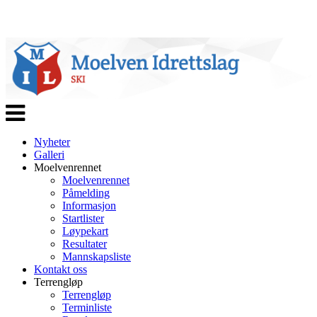
Veksle
navigasjon
Nyheter
Galleri
Moelvenrennet
Moelvenrennet
Påmelding
Informasjon
Startlister
Løypekart
Resultater
Mannskapsliste
Kontakt oss
Terrengløp
Terrengløp
Terminliste