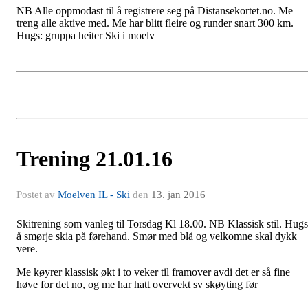
NB Alle oppmodast til å registrere seg på Distansekortet.no. Me
treng alle aktive med. Me har blitt fleire og runder snart 300 km.
Hugs: gruppa heiter Ski i moelv
Trening 21.01.16
Postet av
Moelven IL - Ski
den
13. jan 2016
Skitrening som vanleg til Torsdag Kl 18.00. NB Klassisk stil. Hugs
å smørje skia på førehand. Smør med blå og velkomne skal dykk
vere.
Me køyrer klassisk økt i to veker til framover avdi det er så fine
høve for det no, og me har hatt overvekt sv skøyting før