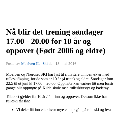
Nå blir det trening søndager
17.00 - 20.00 for 10 år og
oppover (Født 2006 og eldre)
Postet av
Moelven IL - Ski
den
13. mai 2016
Moelven og Næroset SKI har lyst til å invitere til noen økter med
rulleski/løping, for de som er 10 år (4.trinn) og eldre. Søndager fom
22.5 til ut juni kl 17.00 – 20.00. Oppmøte kan variere litt men først
gange blir oppmøte på Kilde skole med rulleskiutstyr og badetøy.
Tilbudet gjelder fra 10 år / 4. trinn og oppover. De som ikke har
rulleski får låne.
Vi deler litt inn etter hvor mye en har gått på rulleski og hva