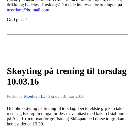
drikke og badetøy. Husk også å melde interesse for treningen på
tusselure@hotmail.com
.
God pinse!
Skøyting på trening til torsdag
10.03.16
Postet av
Moelven IL - Ski
den
3. mar 2016
Det blir skøyting på trening til torsdag. Dei to eldste grp kan take
med seg lykt og treninga for desse avsluttast med kakao i stabburet
på Åstad. ( rett ovanfor golfbanen) Skiløparane i desse to grp kan
hentast der ca 19.30.