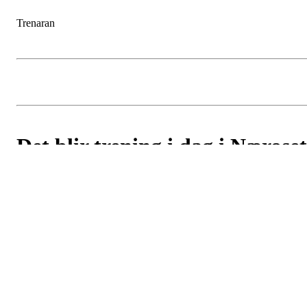
Trenaran
Det blir trening i dag i Næroset
Postet av
Moelven IL - Ski
den
7. jan 2016
Bruk ski som tåler litt grus
Husk varme klær