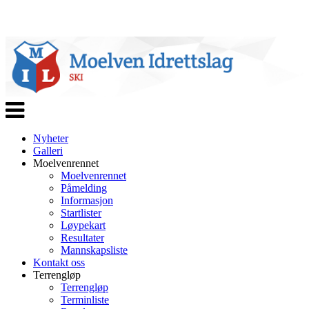
Veksle
navigasjon
Nyheter
Galleri
Moelvenrennet
Moelvenrennet
Påmelding
Informasjon
Startlister
Løypekart
Resultater
Mannskapsliste
Kontakt oss
Terrengløp
Terrengløp
Terminliste