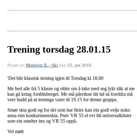
Trening torsdag 28.01.15
Postet av
Moelven IL - Ski
den
25. jan 2016
'Det blir klassisk trening igjen til Torsdag kl 18.00
Me bed alle frå 5 klasse og eldre om å take med seg lykt slik at me
kan gå kring Amblisberget. Me må påreikne litt tid så foreldra må
vere budd på at treninga varer til 19.15 for denne gruppa.
Smør skia godt og for dei som har fleire kan ein godt velje noko
anna enn konkurranseskia. Prøv VR 55 el evt litt universalklister
som ein smelter inn og VR 55 oppå.
Vel møtt