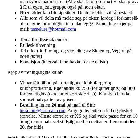
man synes manmestrer. (Alle skal få utfordring) Vi skal prøv
å få til egen jentegruppe også på noen økter.
Noen økter kan bli løpeøkter. De det gjelder vil få beskjed.
Alle som vil delta må melde seg på økten lørdag i forkant sli
at trenerne får mulighet til å planlegge. Påmelding skjer på
mail:
tusselure@hotmail.com
Tema for disse øktene er:
Rulleskitilvenning
Teknikk (litt filming, og vegleiing av Simen og Vegard på
noen økter)
Kondisjon (intervall i motbakke for de eldste)
Kjøp av treningstights klubb
Vi har fått tilbud på korte tights i klubbfarger og
klubbprofilering. Egenandel kr. 250 (for guttetights) og 300
for jentetights (den har et kort skjørt på). Klubben har da
sponset halvparten av prisen.
Bestilling innen
20.mai
på mail til Siri:
tusselure@hotmail.com
. Angi gutte/jentemodell og ønsket
størrelse. Minste størrelse er XS og skal være passe for en 10
åring i «normal» vekst. Følg med på nettsiden frem mot den
20. for bilde.
Første økt altså 22.05 kl. 17.00. Ta med rulleski, hjelm, hansker,