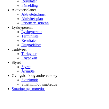
Resultater
Påmelding
Aktivitetsplaner
Aktivitetsplaner
Aktivitetsplan
Prioriterte skirenn
Lysløyperenn
Lysløyperenn
Terminliste
Resultater
Dugnadsliste
Turløyper
Turløyper
Løypekart
Styret
Styret
Årsmøte
Øvingsbank og andre verktøy
Skiteknikk
Smørning og smøretips
Smøring og smøretips