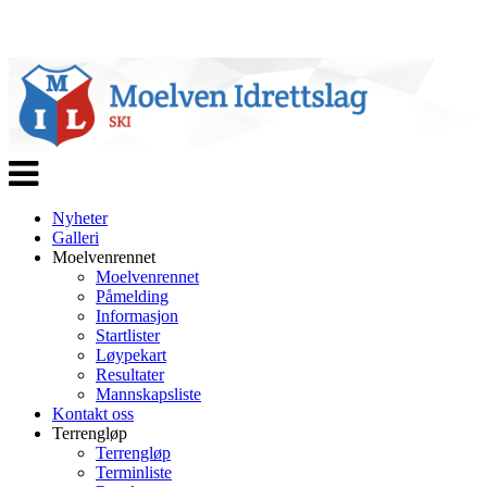
Veksle
navigasjon
Nyheter
Galleri
Moelvenrennet
Moelvenrennet
Påmelding
Informasjon
Startlister
Løypekart
Resultater
Mannskapsliste
Kontakt oss
Terrengløp
Terrengløp
Terminliste