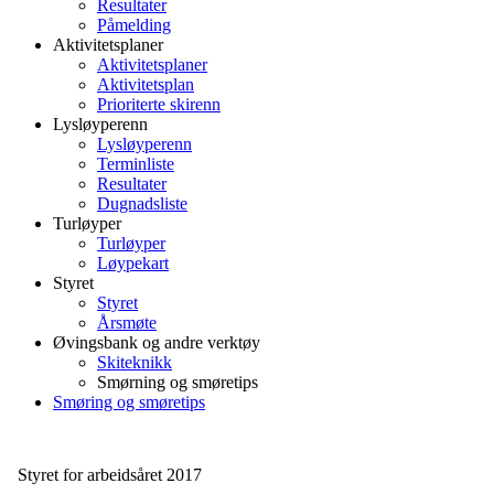
Resultater
Påmelding
Aktivitetsplaner
Aktivitetsplaner
Aktivitetsplan
Prioriterte skirenn
Lysløyperenn
Lysløyperenn
Terminliste
Resultater
Dugnadsliste
Turløyper
Turløyper
Løypekart
Styret
Styret
Årsmøte
Øvingsbank og andre verktøy
Skiteknikk
Smørning og smøretips
Smøring og smøretips
Styret for arbeidsåret 2017