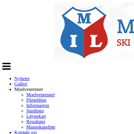
Veksle
navigasjon
Nyheter
Galleri
Moelvenrennet
Moelvenrennet
Påmelding
Informasjon
Startlister
Løypekart
Resultater
Mannskapsliste
Kontakt oss