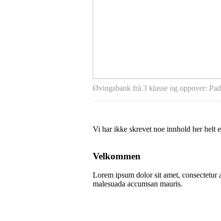
Øvingsbank frå 3 klasse og oppover: Padl
Vi har ikke skrevet noe innhold her helt 
Velkommen
Lorem ipsum dolor sit amet, consectetur ad
malesuada accumsan mauris.