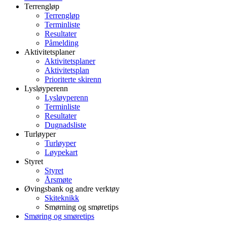
Terrengløp
Terrengløp
Terminliste
Resultater
Påmelding
Aktivitetsplaner
Aktivitetsplaner
Aktivitetsplan
Prioriterte skirenn
Lysløyperenn
Lysløyperenn
Terminliste
Resultater
Dugnadsliste
Turløyper
Turløyper
Løypekart
Styret
Styret
Årsmøte
Øvingsbank og andre verktøy
Skiteknikk
Smørning og smøretips
Smøring og smøretips