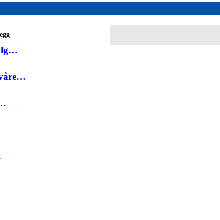
legg
følg…
 våre…
d…
…