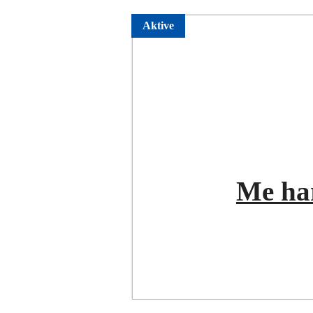
Aktive
Me har