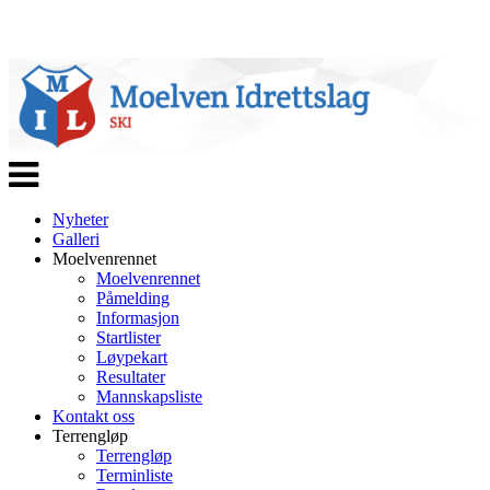
Veksle
navigasjon
Nyheter
Galleri
Moelvenrennet
Moelvenrennet
Påmelding
Informasjon
Startlister
Løypekart
Resultater
Mannskapsliste
Kontakt oss
Terrengløp
Terrengløp
Terminliste