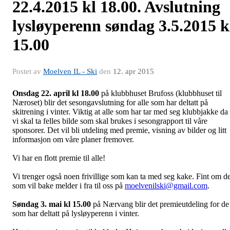
22.4.2015 kl 18.00. Avslutning
lysløyperenn søndag 3.5.2015 k
15.00
Postet av
Moelven IL - Ski
den
12. apr 2015
Onsdag 22. april kl 18.00
på klubbhuset Brufoss (klubbhuset til
Næroset) blir det sesongavslutning for alle som har deltatt på
skitrening i vinter. Viktig at alle som har tar med seg klubbjakke da
vi skal ta felles bilde som skal brukes i sesongrapport til våre
sponsorer. Det vil bli utdeling med premie, visning av bilder og litt
informasjon om våre planer fremover.
Vi har en flott premie til alle!
Vi trenger også noen frivillige som kan ta med seg kake. Fint om d
som vil bake melder i fra til oss på
moelvenilski@gmail.com
.
Søndag 3. mai kl 15.00
på Nærvang blir det premieutdeling for de
som har deltatt på lysløyperenn i vinter.