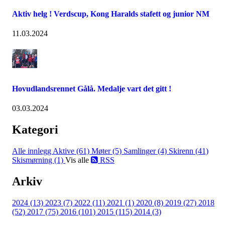
Aktiv helg ! Verdscup, Kong Haralds stafett og junior NM
11.03.2024
Hovudlandsrennet Gålå. Medalje vart det gitt !
03.03.2024
Kategori
Alle innlegg
Aktive (61)
Møter (5)
Samlinger (4)
Skirenn (41)
Skismørning (1)
Vis alle
RSS
Arkiv
2024 (13)
2023 (7)
2022 (11)
2021 (1)
2020 (8)
2019 (27)
2018
(52)
2017 (75)
2016 (101)
2015 (115)
2014 (3)