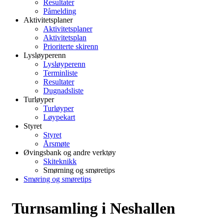
Resultater
Påmelding
Aktivitetsplaner
Aktivitetsplaner
Aktivitetsplan
Prioriterte skirenn
Lysløyperenn
Lysløyperenn
Terminliste
Resultater
Dugnadsliste
Turløyper
Turløyper
Løypekart
Styret
Styret
Årsmøte
Øvingsbank og andre verktøy
Skiteknikk
Smørning og smøretips
Smøring og smøretips
Turnsamling i Neshallen