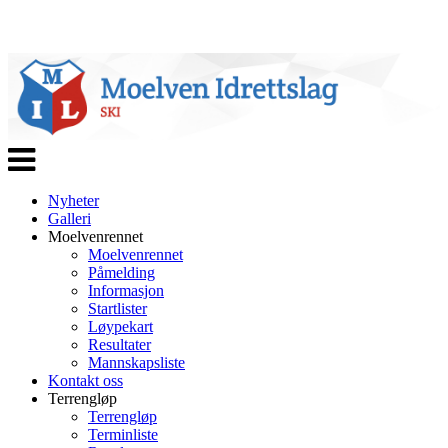
Veksle
navigasjon
Nyheter
Galleri
Moelvenrennet
Moelvenrennet
Påmelding
Informasjon
Startlister
Løypekart
Resultater
Mannskapsliste
Kontakt oss
Terrengløp
Terrengløp
Terminliste