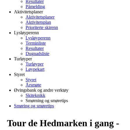
Resultater
Påmelding
Aktivitetsplaner
Aktivitetsplaner
Aktivitetsplan
Prioriterte skirenn
Lysløyperenn
Lysløyperenn
Terminliste
Resultater
Dugnadsliste
Turløyper
Turløyper
Løypekart
Styret
Styret
Årsmøte
Øvingsbank og andre verktøy
Skiteknikk
Smørning og smøretips
Smøring og smøretips
Tour de Hedmarken i gang -