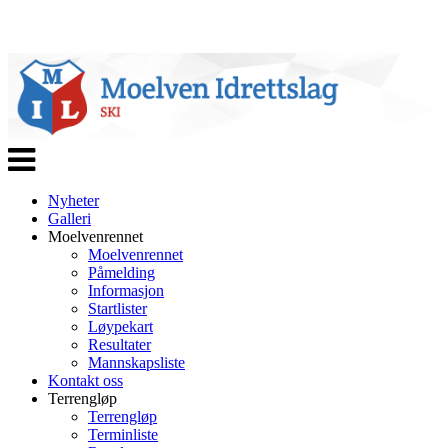
Veksle
navigasjon
Nyheter
Galleri
Moelvenrennet
Moelvenrennet
Påmelding
Informasjon
Startlister
Løypekart
Resultater
Mannskapsliste
Kontakt oss
Terrengløp
Terrengløp
Terminliste