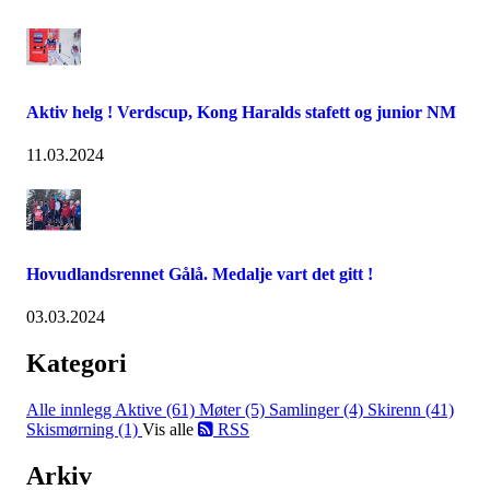
Aktiv helg ! Verdscup, Kong Haralds stafett og junior NM
11.03.2024
Hovudlandsrennet Gålå. Medalje vart det gitt !
03.03.2024
Kategori
Alle innlegg
Aktive (61)
Møter (5)
Samlinger (4)
Skirenn (41)
Skismørning (1)
Vis alle
RSS
Arkiv