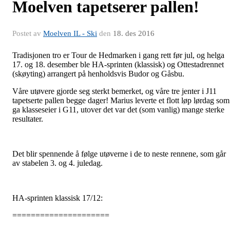
Moelven tapetserer pallen!
Postet av
Moelven IL - Ski
den
18. des 2016
Tradisjonen tro er Tour de Hedmarken i gang rett før jul, og helga
17. og 18. desember ble HA-sprinten (klassisk) og Ottestadrennet
(skøyting) arrangert på henholdsvis Budor og Gåsbu.
Våre utøvere gjorde seg sterkt bemerket, og våre tre jenter i J11
tapetserte pallen begge dager! Marius leverte et flott løp lørdag som
ga klasseseier i G11, utover det var det (som vanlig) mange sterke
resultater.
Det blir spennende å følge utøverne i de to neste rennene, som går
av stabelen 3. og 4. juledag.
HA-sprinten klassisk 17/12:
=====================