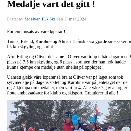
Medalje vart det gitt !
Postet av
Moelven IL - Ski
den
3. mar 2024
For ein innsats av våre løparar !
Tinius, Erlend, Karoline og Alma i 15 årsklassa gjorde sine saker b
i 5 km skøyting og sprint !
Arnt Erling og Oliver det same ! Oliver vart topp ti båe dagar med 
plass på 7,5 km skøyting og 6 plass i sprinten der han nok hadde
kunna kjempe om medalje utan uhellet på oppløpet !
Uansett gjekk våre løparar så bra at Oliver var på laget som tok
sylvmedalje på dagens stafett og Karoline var på jentelaget der dei
også kjempa om medaljer, men vart nr 4. Alle våre 7 gav alt og er
flotte ambassadører for klubb og skisport. Gratulerer til alle !