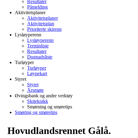
Resultater
Påmelding
Aktivitetsplaner
Aktivitetsplaner
Aktivitetsplan
Prioriterte skirenn
Lysløyperenn
Lysløyperenn
Terminliste
Resultater
Dugnadsliste
Turløyper
Turløyper
Løypekart
Styret
Styret
Årsmøte
Øvingsbank og andre verktøy
Skiteknikk
Smørning og smøretips
Smøring og smøretips
Hovudlandsrennet Gålå.