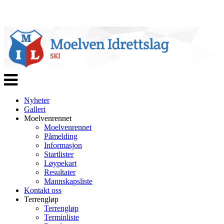
Veksle
navigasjon
Nyheter
Galleri
Moelvenrennet
Moelvenrennet
Påmelding
Informasjon
Startlister
Løypekart
Resultater
Mannskapsliste
Kontakt oss
Terrengløp
Terrengløp
Terminliste