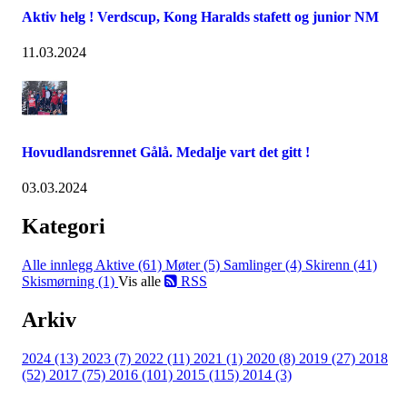
Aktiv helg ! Verdscup, Kong Haralds stafett og junior NM
11.03.2024
Hovudlandsrennet Gålå. Medalje vart det gitt !
03.03.2024
Kategori
Alle innlegg
Aktive (61)
Møter (5)
Samlinger (4)
Skirenn (41)
Skismørning (1)
Vis alle
RSS
Arkiv
2024 (13)
2023 (7)
2022 (11)
2021 (1)
2020 (8)
2019 (27)
2018
(52)
2017 (75)
2016 (101)
2015 (115)
2014 (3)