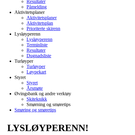
Resultater
Påmelding
Aktivitetsplaner
Aktivitetsplaner
Aktivitetsplan
Prioriterte skirenn
Lysløyperenn
Lysløyperenn
Terminliste
Resultater
Dugnadsliste
Turløyper
Turløyper
Løypekart
Styret
Styret
Årsmøte
Øvingsbank og andre verktøy
Skiteknikk
Smørning og smøretips
Smøring og smøretips
LYSLØYPERENN!