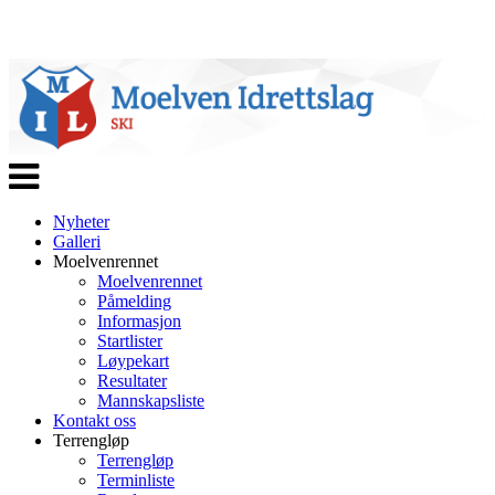
Veksle
navigasjon
Nyheter
Galleri
Moelvenrennet
Moelvenrennet
Påmelding
Informasjon
Startlister
Løypekart
Resultater
Mannskapsliste
Kontakt oss
Terrengløp
Terrengløp
Terminliste