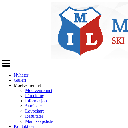
Veksle
navigasjon
Nyheter
Galleri
Moelvenrennet
Moelvenrennet
Påmelding
Informasjon
Startlister
Løypekart
Resultater
Mannskapsliste
Kontakt oss