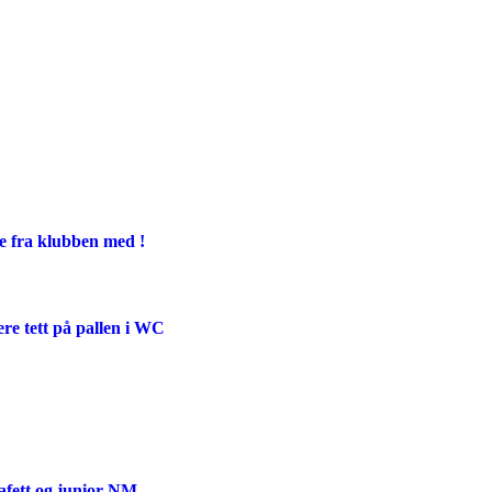
ge fra klubben med !
ere tett på pallen i WC
afett og junior NM