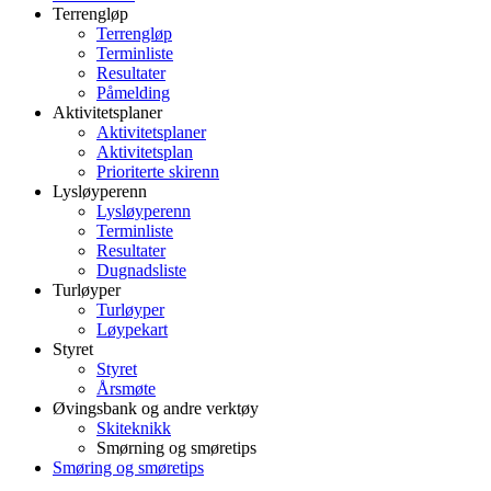
Terrengløp
Terrengløp
Terminliste
Resultater
Påmelding
Aktivitetsplaner
Aktivitetsplaner
Aktivitetsplan
Prioriterte skirenn
Lysløyperenn
Lysløyperenn
Terminliste
Resultater
Dugnadsliste
Turløyper
Turløyper
Løypekart
Styret
Styret
Årsmøte
Øvingsbank og andre verktøy
Skiteknikk
Smørning og smøretips
Smøring og smøretips