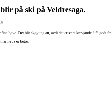
blir på ski på Veldresaga.
16
fine høve. Det blir skøyting att, avdi det er særs krevjande å få godt f
e når høva er betre.