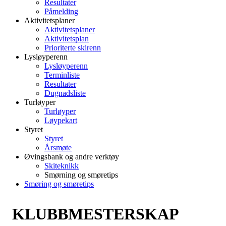
Resultater
Påmelding
Aktivitetsplaner
Aktivitetsplaner
Aktivitetsplan
Prioriterte skirenn
Lysløyperenn
Lysløyperenn
Terminliste
Resultater
Dugnadsliste
Turløyper
Turløyper
Løypekart
Styret
Styret
Årsmøte
Øvingsbank og andre verktøy
Skiteknikk
Smørning og smøretips
Smøring og smøretips
KLUBBMESTERSKAP