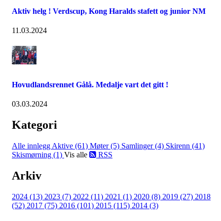
Aktiv helg ! Verdscup, Kong Haralds stafett og junior NM
11.03.2024
Hovudlandsrennet Gålå. Medalje vart det gitt !
03.03.2024
Kategori
Alle innlegg
Aktive (61)
Møter (5)
Samlinger (4)
Skirenn (41)
Skismørning (1)
Vis alle
RSS
Arkiv
2024 (13)
2023 (7)
2022 (11)
2021 (1)
2020 (8)
2019 (27)
2018
(52)
2017 (75)
2016 (101)
2015 (115)
2014 (3)