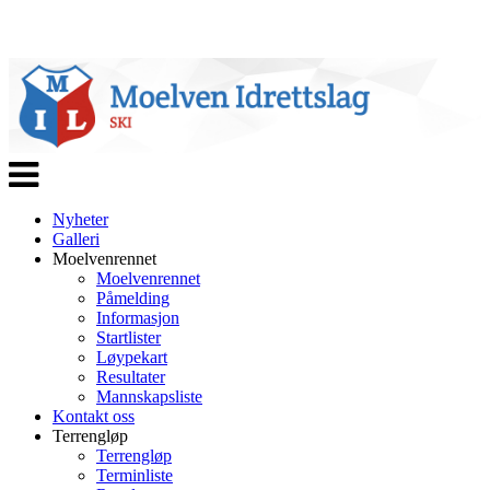
Veksle
navigasjon
Nyheter
Galleri
Moelvenrennet
Moelvenrennet
Påmelding
Informasjon
Startlister
Løypekart
Resultater
Mannskapsliste
Kontakt oss
Terrengløp
Terrengløp
Terminliste