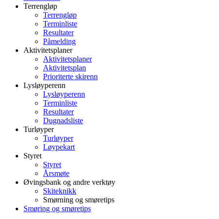
Terrengløp
Terrengløp
Terminliste
Resultater
Påmelding
Aktivitetsplaner
Aktivitetsplaner
Aktivitetsplan
Prioriterte skirenn
Lysløyperenn
Lysløyperenn
Terminliste
Resultater
Dugnadsliste
Turløyper
Turløyper
Løypekart
Styret
Styret
Årsmøte
Øvingsbank og andre verktøy
Skiteknikk
Smørning og smøretips
Smøring og smøretips