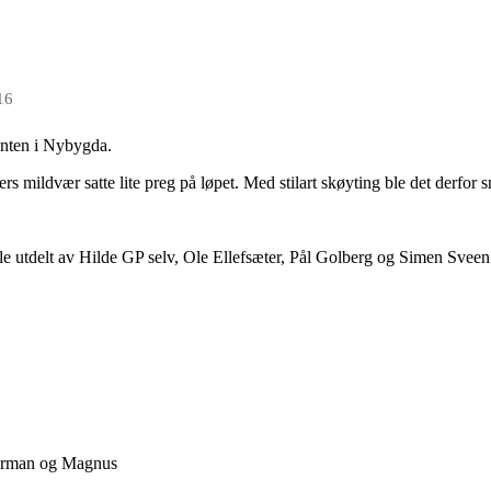
16
inten i Nybygda.
agers mildvær satte lite preg på løpet. Med stilart skøyting ble det derfor
 ble utdelt av Hilde GP selv, Ole Ellefsæter, Pål Golberg og Simen Sve
Herman og Magnus