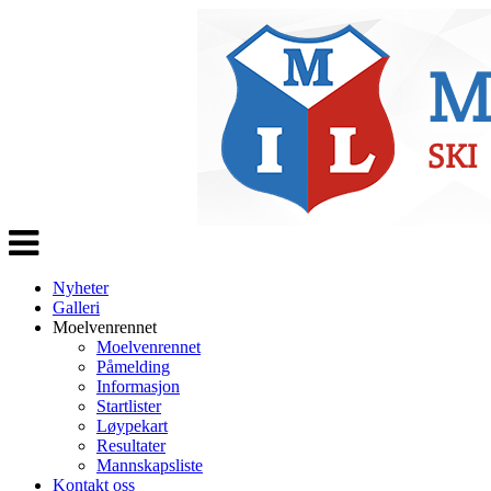
Veksle
navigasjon
Nyheter
Galleri
Moelvenrennet
Moelvenrennet
Påmelding
Informasjon
Startlister
Løypekart
Resultater
Mannskapsliste
Kontakt oss