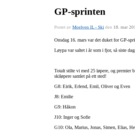
GP-sprinten
Postet av
Moelven IL - Ski
den
18. mar 20
Onsdag 16. mars var det duket for GP-spr
Løypa var saltet i år som i fjor, så siste d
Totalt stilte vi med 25 løpere, og premier
skiløpere samlet på ett sted!
G8: Eirik, Erlend, Emil, Oliver og Even
J8: Emilie
G9: Håkon
J10: Inger og Sofie
G10: Ola, Marius, Jonas, Simen, Elias, 