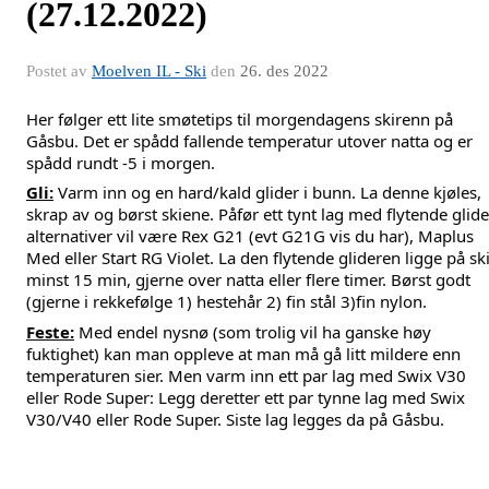
(27.12.2022)
Postet av
Moelven IL - Ski
den
26. des 2022
Her følger ett lite smøtetips til morgendagens skirenn på 
Gåsbu. Det er spådd fallende temperatur utover natta og er 
spådd rundt -5 i morgen.
Gli:
 Varm inn og en hard/kald glider i bunn. La denne kjøles, 
skrap av og børst skiene. Påfør ett tynt lag med flytende glider
alternativer vil være Rex G21 (evt G21G vis du har), Maplus 
Med eller Start RG Violet. La den flytende glideren ligge på ski
minst 15 min, gjerne over natta eller flere timer. 
Børst godt 
(gjerne i rekkefølge 1) hestehår 2) fin stål 3)fin nylon.
Feste:
 Med endel nysnø (som trolig vil ha ganske høy 
fuktighet) kan man oppleve at man må gå litt mildere enn 
temperaturen sier. Men varm inn ett par lag med Swix V30 
eller Rode Super: Legg deretter ett par tynne lag med Swix 
V30/V40 eller Rode Super. Siste lag legges da på Gåsbu.