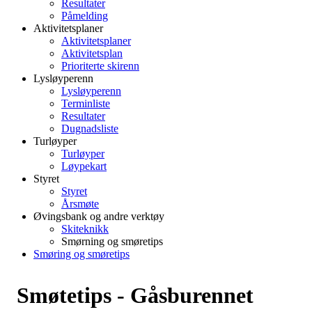
Resultater
Påmelding
Aktivitetsplaner
Aktivitetsplaner
Aktivitetsplan
Prioriterte skirenn
Lysløyperenn
Lysløyperenn
Terminliste
Resultater
Dugnadsliste
Turløyper
Turløyper
Løypekart
Styret
Styret
Årsmøte
Øvingsbank og andre verktøy
Skiteknikk
Smørning og smøretips
Smøring og smøretips
Smøtetips - Gåsburennet