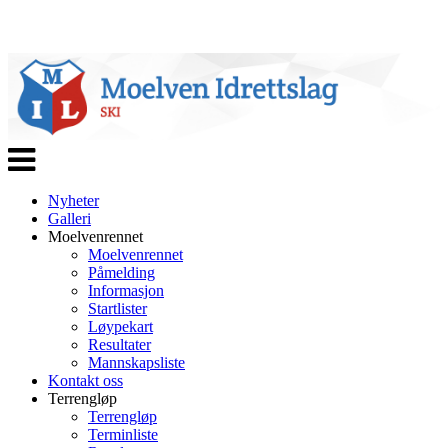
Veksle
navigasjon
Nyheter
Galleri
Moelvenrennet
Moelvenrennet
Påmelding
Informasjon
Startlister
Løypekart
Resultater
Mannskapsliste
Kontakt oss
Terrengløp
Terrengløp
Terminliste