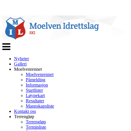
Veksle
navigasjon
Nyheter
Galleri
Moelvenrennet
Moelvenrennet
Påmelding
Informasjon
Startlister
Løypekart
Resultater
Mannskapsliste
Kontakt oss
Terrengløp
Terrengløp
Terminliste