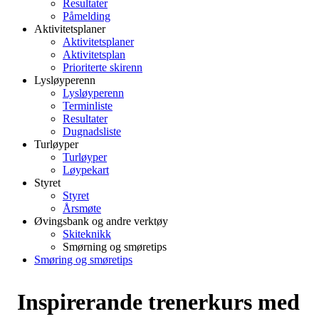
Resultater
Påmelding
Aktivitetsplaner
Aktivitetsplaner
Aktivitetsplan
Prioriterte skirenn
Lysløyperenn
Lysløyperenn
Terminliste
Resultater
Dugnadsliste
Turløyper
Turløyper
Løypekart
Styret
Styret
Årsmøte
Øvingsbank og andre verktøy
Skiteknikk
Smørning og smøretips
Smøring og smøretips
Inspirerande trenerkurs med