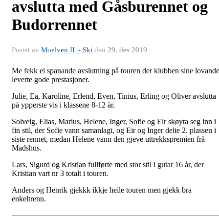
avslutta med Gåsburennet og
Budorrennet
Postet av
Moelven IL - Ski
den
29. des 2019
Me fekk ei spanande avslutning på touren der klubben sine lovande
leverte gode prestasjoner.
Julie, Ea, Karoline, Erlend, Even, Tinius, Erling og Oliver avslutta
på ypperste vis i klassene 8-12 år.
Solveig, Elias, Marius, Helene, Inger, Sofie og Eir skøyta seg inn i
fin stil, der Sofie vann samanlagt, og Eir og Inger delte 2. plassen i
siste rennet, medan Helene vann den gjeve uttrekkspremien frå
Madshus.
Lars, Sigurd og Kristian fullførte med stor stil i gutar 16 år, der
Kristian vart nr 3 totalt i touren.
Anders og Henrik gjekkk ikkje heile touren men gjekk bra
enkeltrenn.