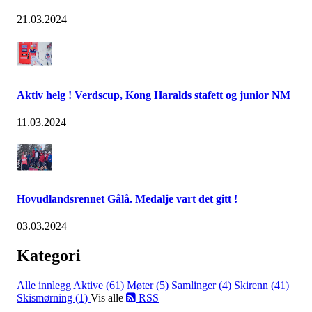
21.03.2024
Aktiv helg ! Verdscup, Kong Haralds stafett og junior NM
11.03.2024
Hovudlandsrennet Gålå. Medalje vart det gitt !
03.03.2024
Kategori
Alle innlegg
Aktive (61)
Møter (5)
Samlinger (4)
Skirenn (41)
Skismørning (1)
Vis alle
RSS