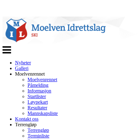
Veksle
navigasjon
Nyheter
Galleri
Moelvenrennet
Moelvenrennet
Påmelding
Informasjon
Startlister
Løypekart
Resultater
Mannskapsliste
Kontakt oss
Terrengløp
Terrengløp
Terminliste