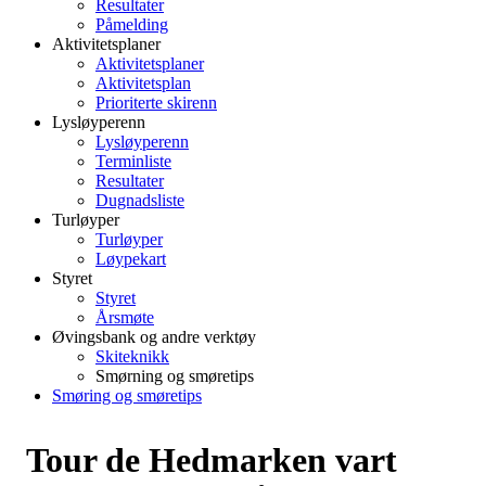
Resultater
Påmelding
Aktivitetsplaner
Aktivitetsplaner
Aktivitetsplan
Prioriterte skirenn
Lysløyperenn
Lysløyperenn
Terminliste
Resultater
Dugnadsliste
Turløyper
Turløyper
Løypekart
Styret
Styret
Årsmøte
Øvingsbank og andre verktøy
Skiteknikk
Smørning og smøretips
Smøring og smøretips
Tour de Hedmarken vart