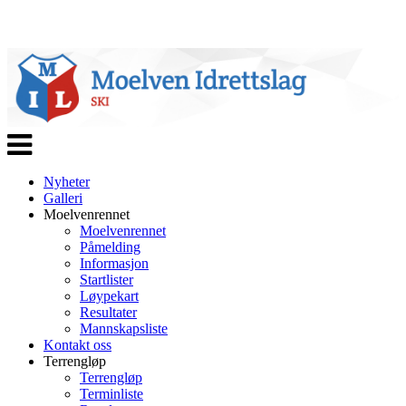
Veksle
navigasjon
Nyheter
Galleri
Moelvenrennet
Moelvenrennet
Påmelding
Informasjon
Startlister
Løypekart
Resultater
Mannskapsliste
Kontakt oss
Terrengløp
Terrengløp
Terminliste