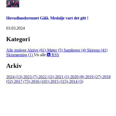
Hovudlandsrennet Gålå. Medalje vart det gitt !
03.03.2024
Kategori
Alle innlegg
Aktive (61)
Møter (5)
Samlinger (4)
Skirenn (41)
Skismørning (1)
Vis alle
RSS
Arkiv
2024 (13)
2023 (7)
2022 (11)
2021 (1)
2020 (8)
2019 (27)
2018
(52)
2017 (75)
2016 (101)
2015 (115)
2014 (3)