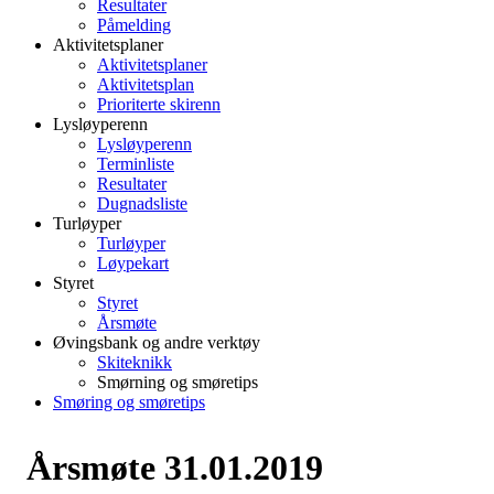
Resultater
Påmelding
Aktivitetsplaner
Aktivitetsplaner
Aktivitetsplan
Prioriterte skirenn
Lysløyperenn
Lysløyperenn
Terminliste
Resultater
Dugnadsliste
Turløyper
Turløyper
Løypekart
Styret
Styret
Årsmøte
Øvingsbank og andre verktøy
Skiteknikk
Smørning og smøretips
Smøring og smøretips
Årsmøte 31.01.2019