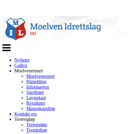
Veksle
navigasjon
Nyheter
Galleri
Moelvenrennet
Moelvenrennet
Påmelding
Informasjon
Startlister
Løypekart
Resultater
Mannskapsliste
Kontakt oss
Terrengløp
Terrengløp
Terminliste