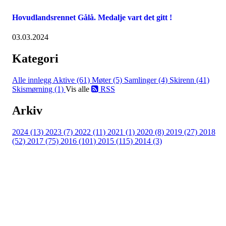
Hovudlandsrennet Gålå. Medalje vart det gitt !
03.03.2024
Kategori
Alle innlegg
Aktive (61)
Møter (5)
Samlinger (4)
Skirenn (41)
Skismørning (1)
Vis alle
RSS
Arkiv
2024 (13)
2023 (7)
2022 (11)
2021 (1)
2020 (8)
2019 (27)
2018
(52)
2017 (75)
2016 (101)
2015 (115)
2014 (3)