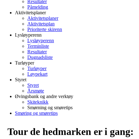
Resultater
Påmelding
Aktivitetsplaner
Aktivitetsplaner
Aktivitetsplan
Prioriterte skirenn
Lysløyperenn
Lysløyperenn
Terminliste
Resultater
Dugnadsliste
Turløyper
Turløyper
Løypekart
Styret
Styret
Årsmøte
Øvingsbank og andre verktøy
Skiteknikk
Smørning og smøretips
Smøring og smøretips
Tour de hedmarken er i gang: