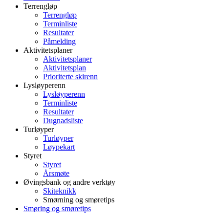
Terrengløp
Terrengløp
Terminliste
Resultater
Påmelding
Aktivitetsplaner
Aktivitetsplaner
Aktivitetsplan
Prioriterte skirenn
Lysløyperenn
Lysløyperenn
Terminliste
Resultater
Dugnadsliste
Turløyper
Turløyper
Løypekart
Styret
Styret
Årsmøte
Øvingsbank og andre verktøy
Skiteknikk
Smørning og smøretips
Smøring og smøretips