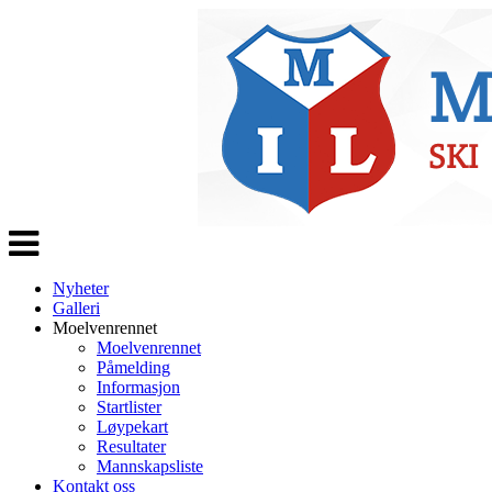
Veksle
navigasjon
Nyheter
Galleri
Moelvenrennet
Moelvenrennet
Påmelding
Informasjon
Startlister
Løypekart
Resultater
Mannskapsliste
Kontakt oss