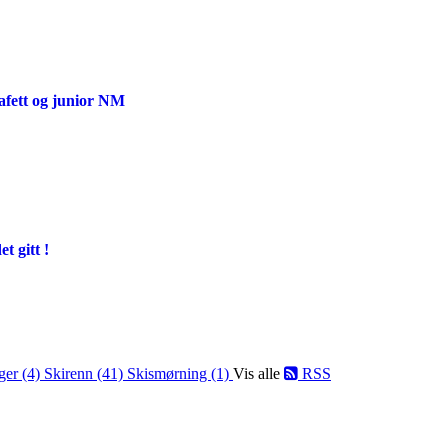
afett og junior NM
t gitt !
ger (4)
Skirenn (41)
Skismørning (1)
Vis alle
RSS