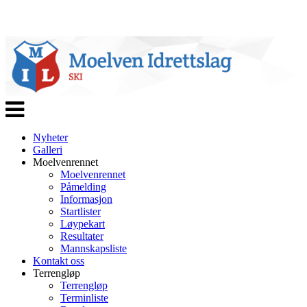
Veksle
navigasjon
Nyheter
Galleri
Moelvenrennet
Moelvenrennet
Påmelding
Informasjon
Startlister
Løypekart
Resultater
Mannskapsliste
Kontakt oss
Terrengløp
Terrengløp
Terminliste