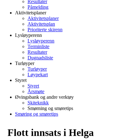
Resultater
Påmelding
Aktivitetsplaner
Aktivitetsplaner
Aktivitetsplan
Prioriterte skirenn
Lysløyperenn
Lysløyperenn
Terminliste
Resultater
Dugnadsliste
Turløyper
Turløyper
Løypekart
Styret
Styret
Årsmøte
Øvingsbank og andre verktøy
Skiteknikk
Smørning og smøretips
Smøring og smøretips
Flott innsats i Helga