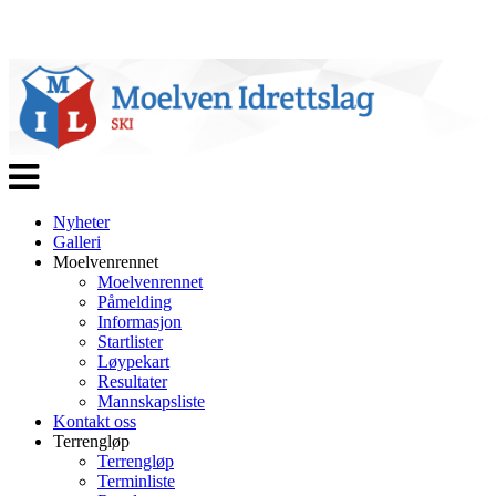
Veksle
navigasjon
Nyheter
Galleri
Moelvenrennet
Moelvenrennet
Påmelding
Informasjon
Startlister
Løypekart
Resultater
Mannskapsliste
Kontakt oss
Terrengløp
Terrengløp
Terminliste