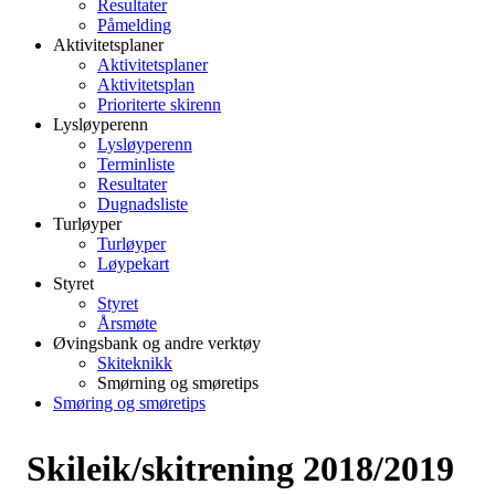
Resultater
Påmelding
Aktivitetsplaner
Aktivitetsplaner
Aktivitetsplan
Prioriterte skirenn
Lysløyperenn
Lysløyperenn
Terminliste
Resultater
Dugnadsliste
Turløyper
Turløyper
Løypekart
Styret
Styret
Årsmøte
Øvingsbank og andre verktøy
Skiteknikk
Smørning og smøretips
Smøring og smøretips
Skileik/skitrening 2018/2019