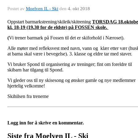
Postet av
Moelven IL - Ski
den
4. okt 2018
Oppstart barmarkstrening/skileik/skitrening
TORSDAG 18.oktobe
kl. 18-19 (19.30 for de eldste) på FOSSEN skole.
(
Vi trener barmark på Fossen til det er skiforhold i Næroset).
Alle møter med refleksvest med navn, vann og klær etter vær (hus
at barna skal være i bevegelse). 3. klasse og eldre tar med staver.
Vi bruker Spond til organisering av treninger; fint om foreldre til
skibarn har tilgang til Spond.
Vi gleder oss til ny skisesong og ønsker gamle og nye medlemmer
hjertelig velkomne!
Skihilsen fra trenerne
Logg inn for å skrive en kommentar.
Siste fra Moelven IL - Ski