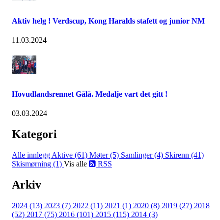
Aktiv helg ! Verdscup, Kong Haralds stafett og junior NM
11.03.2024
Hovudlandsrennet Gålå. Medalje vart det gitt !
03.03.2024
Kategori
Alle innlegg
Aktive (61)
Møter (5)
Samlinger (4)
Skirenn (41)
Skismørning (1)
Vis alle
RSS
Arkiv
2024 (13)
2023 (7)
2022 (11)
2021 (1)
2020 (8)
2019 (27)
2018
(52)
2017 (75)
2016 (101)
2015 (115)
2014 (3)