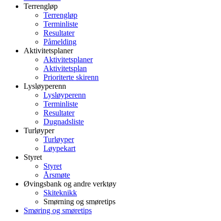
Terrengløp
Terrengløp
Terminliste
Resultater
Påmelding
Aktivitetsplaner
Aktivitetsplaner
Aktivitetsplan
Prioriterte skirenn
Lysløyperenn
Lysløyperenn
Terminliste
Resultater
Dugnadsliste
Turløyper
Turløyper
Løypekart
Styret
Styret
Årsmøte
Øvingsbank og andre verktøy
Skiteknikk
Smørning og smøretips
Smøring og smøretips