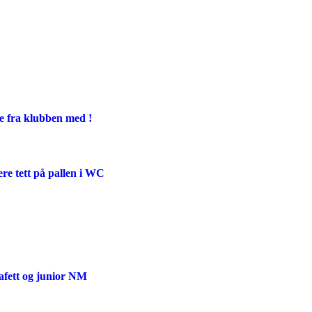
ge fra klubben med !
ere tett på pallen i WC
afett og junior NM