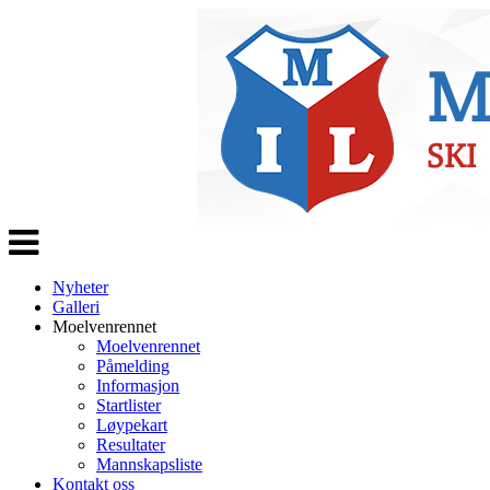
Veksle
navigasjon
Nyheter
Galleri
Moelvenrennet
Moelvenrennet
Påmelding
Informasjon
Startlister
Løypekart
Resultater
Mannskapsliste
Kontakt oss