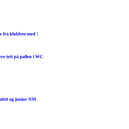
ge fra klubben med !
ere tett på pallen i WC
afett og junior NM