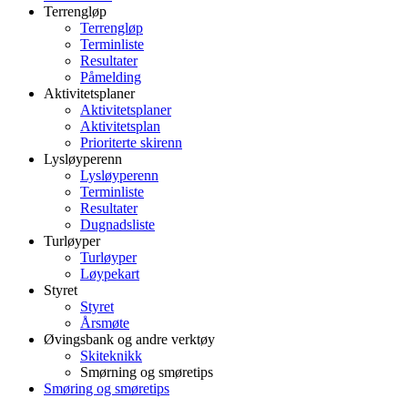
Terrengløp
Terrengløp
Terminliste
Resultater
Påmelding
Aktivitetsplaner
Aktivitetsplaner
Aktivitetsplan
Prioriterte skirenn
Lysløyperenn
Lysløyperenn
Terminliste
Resultater
Dugnadsliste
Turløyper
Turløyper
Løypekart
Styret
Styret
Årsmøte
Øvingsbank og andre verktøy
Skiteknikk
Smørning og smøretips
Smøring og smøretips