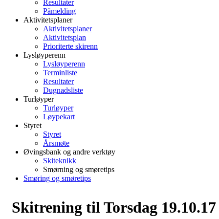
Resultater
Påmelding
Aktivitetsplaner
Aktivitetsplaner
Aktivitetsplan
Prioriterte skirenn
Lysløyperenn
Lysløyperenn
Terminliste
Resultater
Dugnadsliste
Turløyper
Turløyper
Løypekart
Styret
Styret
Årsmøte
Øvingsbank og andre verktøy
Skiteknikk
Smørning og smøretips
Smøring og smøretips
Skitrening til Torsdag 19.10.17