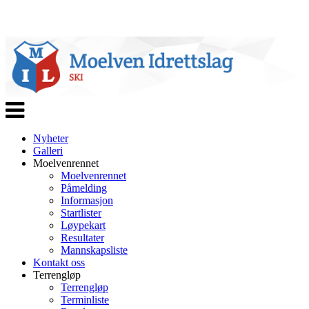
Veksle
navigasjon
Nyheter
Galleri
Moelvenrennet
Moelvenrennet
Påmelding
Informasjon
Startlister
Løypekart
Resultater
Mannskapsliste
Kontakt oss
Terrengløp
Terrengløp
Terminliste