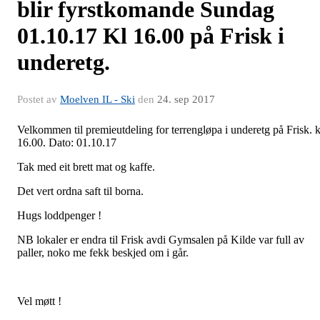
blir fyrstkomande Sundag
01.10.17 Kl 16.00 på Frisk i
underetg.
Postet av
Moelven IL - Ski
den
24. sep 2017
Velkommen til premieutdeling for terrengløpa i underetg på Frisk. k
16.00. Dato: 01.10.17
Tak med eit brett mat og kaffe.
Det vert ordna saft til borna.
Hugs loddpenger !
NB lokaler er endra til Frisk avdi Gymsalen på Kilde var full av
paller, noko me fekk beskjed om i går.
Vel møtt !