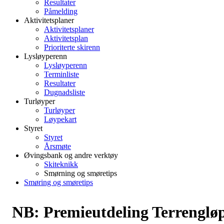
Resultater
Påmelding
Aktivitetsplaner
Aktivitetsplaner
Aktivitetsplan
Prioriterte skirenn
Lysløyperenn
Lysløyperenn
Terminliste
Resultater
Dugnadsliste
Turløyper
Turløyper
Løypekart
Styret
Styret
Årsmøte
Øvingsbank og andre verktøy
Skiteknikk
Smørning og smøretips
Smøring og smøretips
NB: Premieutdeling Terrenglø