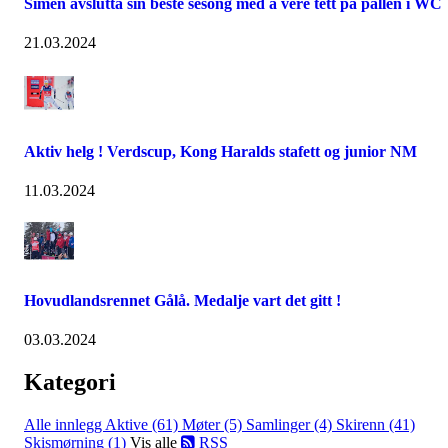
Simen avslutta sin beste sesong med å vere tett på pallen i WC
21.03.2024
Aktiv helg ! Verdscup, Kong Haralds stafett og junior NM
11.03.2024
Hovudlandsrennet Gålå. Medalje vart det gitt !
03.03.2024
Kategori
Alle innlegg
Aktive (61)
Møter (5)
Samlinger (4)
Skirenn (41)
Skismørning (1)
Vis alle
RSS