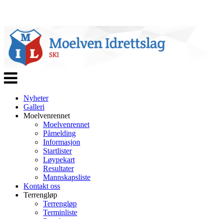
Veksle
navigasjon
Nyheter
Galleri
Moelvenrennet
Moelvenrennet
Påmelding
Informasjon
Startlister
Løypekart
Resultater
Mannskapsliste
Kontakt oss
Terrengløp
Terrengløp
Terminliste