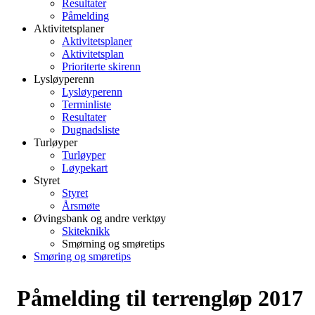
Resultater
Påmelding
Aktivitetsplaner
Aktivitetsplaner
Aktivitetsplan
Prioriterte skirenn
Lysløyperenn
Lysløyperenn
Terminliste
Resultater
Dugnadsliste
Turløyper
Turløyper
Løypekart
Styret
Styret
Årsmøte
Øvingsbank og andre verktøy
Skiteknikk
Smørning og smøretips
Smøring og smøretips
Påmelding til terrengløp 2017