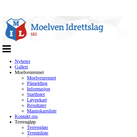
Veksle
navigasjon
Nyheter
Galleri
Moelvenrennet
Moelvenrennet
Påmelding
Informasjon
Startlister
Løypekart
Resultater
Mannskapsliste
Kontakt oss
Terrengløp
Terrengløp
Terminliste