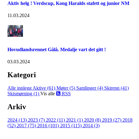
Aktiv helg ! Verdscup, Kong Haralds stafett og junior NM
11.03.2024
Hovudlandsrennet Gålå. Medalje vart det gitt !
03.03.2024
Kategori
Alle innlegg
Aktive (61)
Møter (5)
Samlinger (4)
Skirenn (41)
Skismørning (1)
Vis alle
RSS
Arkiv
2024 (13)
2023 (7)
2022 (11)
2021 (1)
2020 (8)
2019 (27)
2018
(52)
2017 (75)
2016 (101)
2015 (115)
2014 (3)