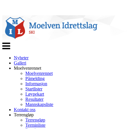
Veksle
navigasjon
Nyheter
Galleri
Moelvenrennet
Moelvenrennet
Påmelding
Informasjon
Startlister
Løypekart
Resultater
Mannskapsliste
Kontakt oss
Terrengløp
Terrengløp
Terminliste