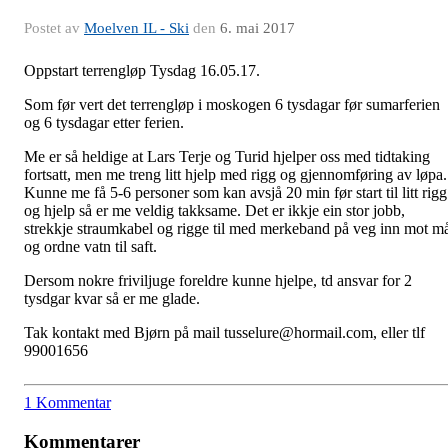
Postet av
Moelven IL - Ski
den
6. mai 2017
Oppstart terrengløp Tysdag 16.05.17.
Som før vert det terrengløp i moskogen 6 tysdagar før sumarferien
og 6 tysdagar etter ferien.
Me er så heldige at Lars Terje og Turid hjelper oss med tidtaking
fortsatt, men me treng litt hjelp med rigg og gjennomføring av løpa.
Kunne me få 5-6 personer som kan avsjå 20 min før start til litt rigg
og hjelp så er me veldig takksame. Det er ikkje ein stor jobb,
strekkje straumkabel og rigge til med merkeband på veg inn mot m
og ordne vatn til saft.
Dersom nokre friviljuge foreldre kunne hjelpe, td ansvar for 2
tysdgar kvar så er me glade.
Tak kontakt med Bjørn på mail tusselure@hormail.com, eller tlf
99001656
1 Kommentar
Kommentarer