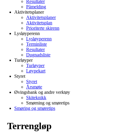
Resultater
Påmelding
Aktivitetsplaner
Aktivitetsplaner
Aktivitetsplan
Prioriterte skirenn
Lysløyperenn
Lysløyperenn
Terminliste
Resultater
Dugnadsliste
Turløyper
Turløyper
Løypekart
Styret
Styret
Årsmøte
Øvingsbank og andre verktøy
Skiteknikk
Smørning og smøretips
Smøring og smøretips
Terrengløp