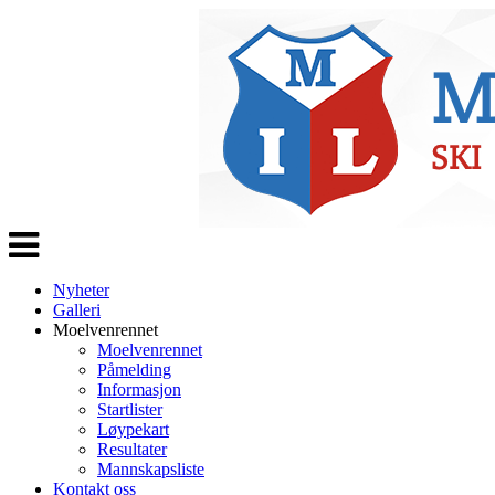
Veksle
navigasjon
Nyheter
Galleri
Moelvenrennet
Moelvenrennet
Påmelding
Informasjon
Startlister
Løypekart
Resultater
Mannskapsliste
Kontakt oss