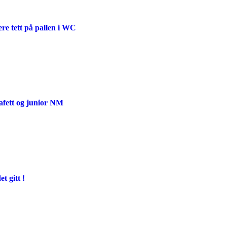
ere tett på pallen i WC
afett og junior NM
t gitt !