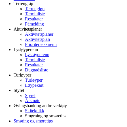
Terrengløp
Terrengløp
Terminliste
Resultater
Påmelding
Aktivitetsplaner
Aktivitetsplaner
Aktivitetsplan
Prioriterte skirenn
Lysløyperenn
Lysløyperenn
Terminliste
Resultater
Dugnadsliste
Turløyper
Turløyper
Løypekart
Styret
Styret
Årsmøte
Øvingsbank og andre verktøy
Skiteknikk
Smørning og smøretips
Smøring og smøretips