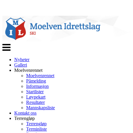
Veksle
navigasjon
Nyheter
Galleri
Moelvenrennet
Moelvenrennet
Påmelding
Informasjon
Startlister
Løypekart
Resultater
Mannskapsliste
Kontakt oss
Terrengløp
Terrengløp
Terminliste