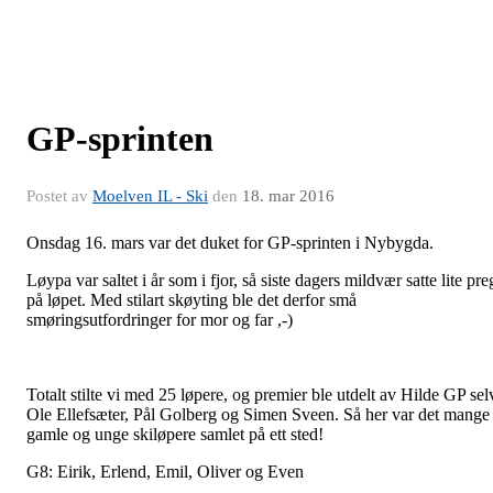
GP-sprinten
Postet av
Moelven IL - Ski
den
18. mar 2016
Onsdag 16. mars var det duket for GP-sprinten i Nybygda.
Løypa var saltet i år som i fjor, så siste dagers mildvær satte lite pre
på løpet. Med stilart skøyting ble det derfor små
smøringsutfordringer for mor og far ,-)
Totalt stilte vi med 25 løpere, og premier ble utdelt av Hilde GP sel
Ole Ellefsæter, Pål Golberg og Simen Sveen. Så her var det mange
gamle og unge skiløpere samlet på ett sted!
G8: Eirik, Erlend, Emil, Oliver og Even