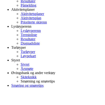
Resultater
Påmelding
Aktivitetsplaner
Aktivitetsplaner
Aktivitetsplan
Prioriterte skirenn
Lysløyperenn
Lysløyperenn
Terminliste
Resultater
Dugnadsliste
Turløyper
Turløyper
Løypekart
Styret
Styret
Årsmøte
Øvingsbank og andre verktøy
Skiteknikk
Smørning og smøretips
Smøring og smøretips