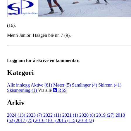
(16).
Menn Junior: Haagen ble nr. 7 (9).
Logg inn for å skrive en kommentar.
Kategori
Alle innlegg
Aktive (61)
Møter (5)
Samlinger (4)
Skirenn (41)
Skismørning (1)
Vis alle
RSS
Arkiv
2024 (13)
2023 (7)
2022 (11)
2021 (1)
2020 (8)
2019 (27)
2018
(52)
2017 (75)
2016 (101)
2015 (115)
2014 (3)