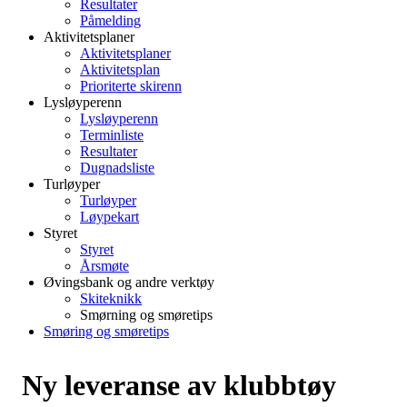
Resultater
Påmelding
Aktivitetsplaner
Aktivitetsplaner
Aktivitetsplan
Prioriterte skirenn
Lysløyperenn
Lysløyperenn
Terminliste
Resultater
Dugnadsliste
Turløyper
Turløyper
Løypekart
Styret
Styret
Årsmøte
Øvingsbank og andre verktøy
Skiteknikk
Smørning og smøretips
Smøring og smøretips
Ny leveranse av klubbtøy