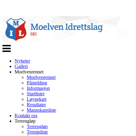
Veksle
navigasjon
Nyheter
Galleri
Moelvenrennet
Moelvenrennet
Påmelding
Informasjon
Startlister
Løypekart
Resultater
Mannskapsliste
Kontakt oss
Terrengløp
Terrengløp
Terminliste