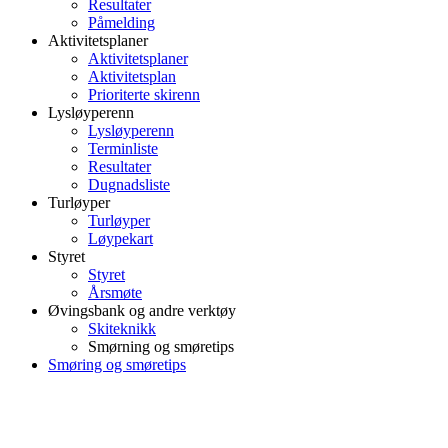
Resultater
Påmelding
Aktivitetsplaner
Aktivitetsplaner
Aktivitetsplan
Prioriterte skirenn
Lysløyperenn
Lysløyperenn
Terminliste
Resultater
Dugnadsliste
Turløyper
Turløyper
Løypekart
Styret
Styret
Årsmøte
Øvingsbank og andre verktøy
Skiteknikk
Smørning og smøretips
Smøring og smøretips