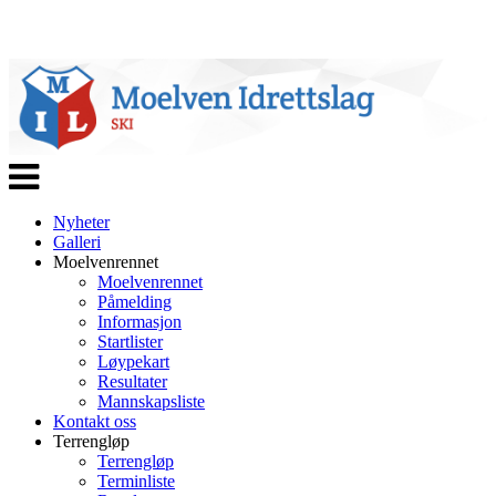
Veksle
navigasjon
Nyheter
Galleri
Moelvenrennet
Moelvenrennet
Påmelding
Informasjon
Startlister
Løypekart
Resultater
Mannskapsliste
Kontakt oss
Terrengløp
Terrengløp
Terminliste