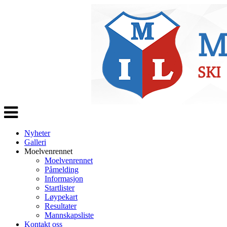
Veksle
navigasjon
Nyheter
Galleri
Moelvenrennet
Moelvenrennet
Påmelding
Informasjon
Startlister
Løypekart
Resultater
Mannskapsliste
Kontakt oss