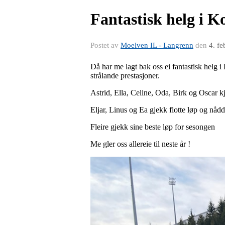
Fantastisk helg i Ko
Postet av
Moelven IL - Langrenn
den
4. f
Då har me lagt bak oss ei fantastisk helg 
strålande prestasjoner.
Astrid, Ella, Celine, Oda, Birk og Oscar k
Eljar, Linus og Ea gjekk flotte løp og nåd
Fleire gjekk sine beste løp for sesongen
Me gler oss allereie til neste år !