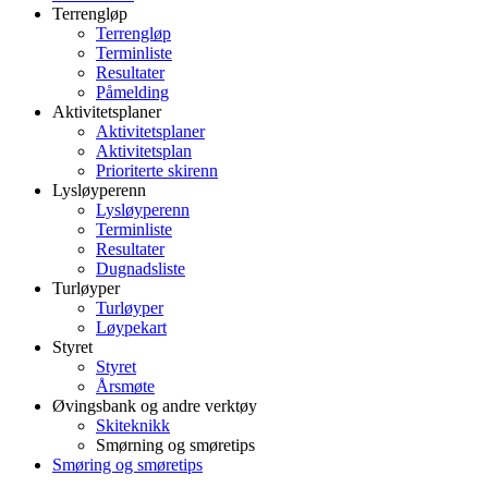
Terrengløp
Terrengløp
Terminliste
Resultater
Påmelding
Aktivitetsplaner
Aktivitetsplaner
Aktivitetsplan
Prioriterte skirenn
Lysløyperenn
Lysløyperenn
Terminliste
Resultater
Dugnadsliste
Turløyper
Turløyper
Løypekart
Styret
Styret
Årsmøte
Øvingsbank og andre verktøy
Skiteknikk
Smørning og smøretips
Smøring og smøretips