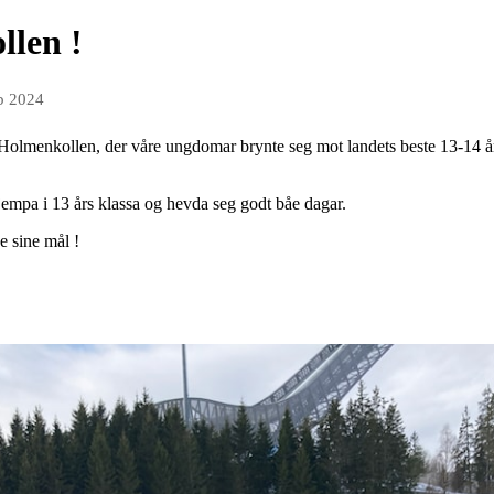
llen !
eb 2024
i Holmenkollen, der våre ungdomar brynte seg mot landets beste 13-14 å
jempa i 13 års klassa og hevda seg godt båe dagar.
de sine mål !