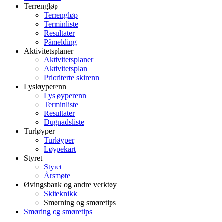
Terrengløp
Terrengløp
Terminliste
Resultater
Påmelding
Aktivitetsplaner
Aktivitetsplaner
Aktivitetsplan
Prioriterte skirenn
Lysløyperenn
Lysløyperenn
Terminliste
Resultater
Dugnadsliste
Turløyper
Turløyper
Løypekart
Styret
Styret
Årsmøte
Øvingsbank og andre verktøy
Skiteknikk
Smørning og smøretips
Smøring og smøretips