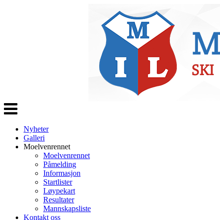
Veksle
navigasjon
Nyheter
Galleri
Moelvenrennet
Moelvenrennet
Påmelding
Informasjon
Startlister
Løypekart
Resultater
Mannskapsliste
Kontakt oss