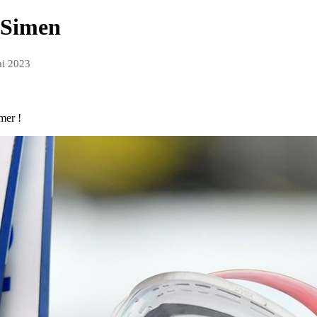
l Simen
ai 2023
mer !