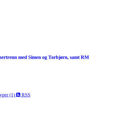
binertrenn med Simen og Torbjørn, samt RM
yper (1)
RSS