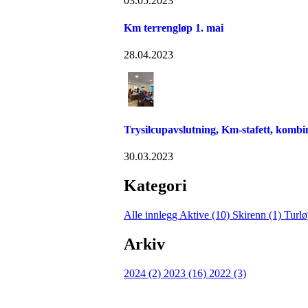
03.05.2023
Km terrengløp 1. mai
28.04.2023
Trysilcupavslutning, Km-stafett, kom
30.03.2023
Kategori
Alle innlegg
Aktive (10)
Skirenn (1)
Turlø
Arkiv
2024 (2)
2023 (16)
2022 (3)