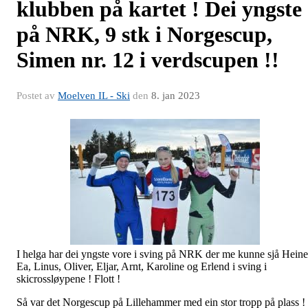
klubben på kartet ! Dei yngste
på NRK, 9 stk i Norgescup,
Simen nr. 12 i verdscupen !!
Postet av
Moelven IL - Ski
den
8. jan 2023
I helga har dei yngste vore i sving på NRK der me kunne sjå Heine
Ea, Linus, Oliver, Eljar, Arnt, Karoline og Erlend i sving i
skicrossløypene ! Flott !
Så var det Norgescup på Lillehammer med ein stor tropp på plass !