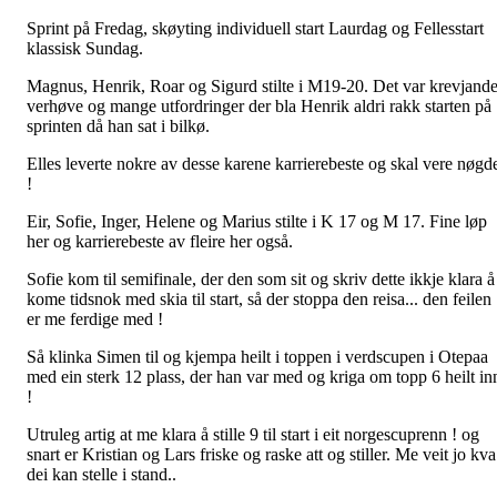
Sprint på Fredag, skøyting individuell start Laurdag og Fellesstart
klassisk Sundag.
Magnus, Henrik, Roar og Sigurd stilte i M19-20. Det var krevjand
verhøve og mange utfordringer der bla Henrik aldri rakk starten på
sprinten då han sat i bilkø.
Elles leverte nokre av desse karene karrierebeste og skal vere nøgd
!
Eir, Sofie, Inger, Helene og Marius stilte i K 17 og M 17. Fine løp
her og karrierebeste av fleire her også.
Sofie kom til semifinale, der den som sit og skriv dette ikkje klara å
kome tidsnok med skia til start, så der stoppa den reisa... den feilen
er me ferdige med !
Så klinka Simen til og kjempa heilt i toppen i verdscupen i Otepaa
med ein sterk 12 plass, der han var med og kriga om topp 6 heilt in
!
Utruleg artig at me klara å stille 9 til start i eit norgescuprenn ! og
snart er Kristian og Lars friske og raske att og stiller. Me veit jo kva
dei kan stelle i stand..