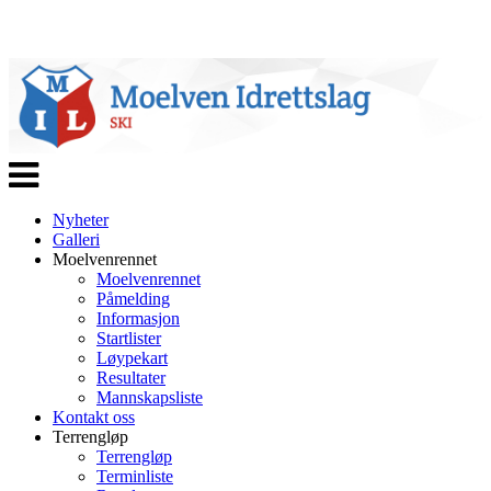
Veksle
navigasjon
Nyheter
Galleri
Moelvenrennet
Moelvenrennet
Påmelding
Informasjon
Startlister
Løypekart
Resultater
Mannskapsliste
Kontakt oss
Terrengløp
Terrengløp
Terminliste