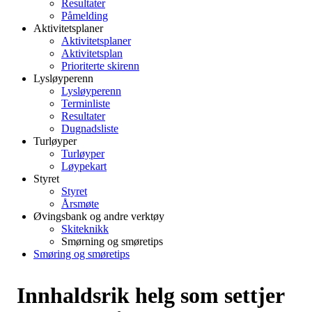
Resultater
Påmelding
Aktivitetsplaner
Aktivitetsplaner
Aktivitetsplan
Prioriterte skirenn
Lysløyperenn
Lysløyperenn
Terminliste
Resultater
Dugnadsliste
Turløyper
Turløyper
Løypekart
Styret
Styret
Årsmøte
Øvingsbank og andre verktøy
Skiteknikk
Smørning og smøretips
Smøring og smøretips
Innhaldsrik helg som settjer