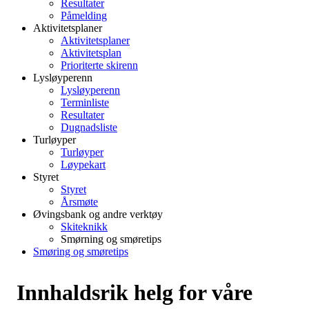
Resultater
Påmelding
Aktivitetsplaner
Aktivitetsplaner
Aktivitetsplan
Prioriterte skirenn
Lysløyperenn
Lysløyperenn
Terminliste
Resultater
Dugnadsliste
Turløyper
Turløyper
Løypekart
Styret
Styret
Årsmøte
Øvingsbank og andre verktøy
Skiteknikk
Smørning og smøretips
Smøring og smøretips
Innhaldsrik helg for våre