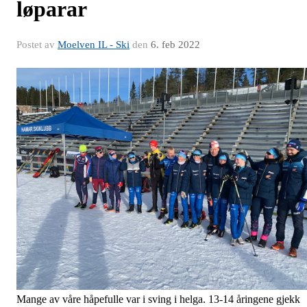
løparar
Postet av
Moelven IL - Ski
den
6. feb 2022
Mange av våre håpefulle var i sving i helga. 13-14 åringene gjekk