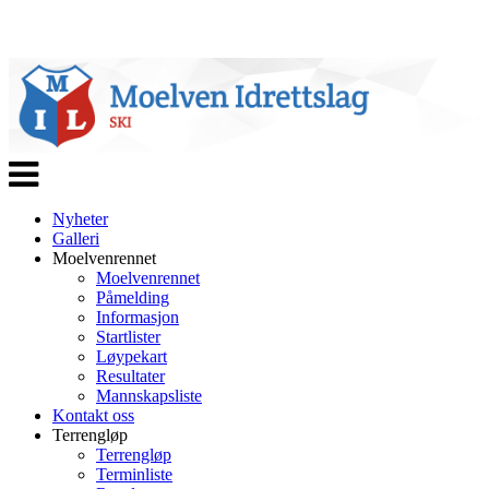
Veksle
navigasjon
Nyheter
Galleri
Moelvenrennet
Moelvenrennet
Påmelding
Informasjon
Startlister
Løypekart
Resultater
Mannskapsliste
Kontakt oss
Terrengløp
Terrengløp
Terminliste