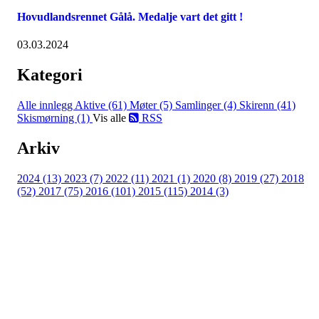
Hovudlandsrennet Gålå. Medalje vart det gitt !
03.03.2024
Kategori
Alle innlegg
Aktive (61)
Møter (5)
Samlinger (4)
Skirenn (41)
Skismørning (1)
Vis alle
RSS
Arkiv
2024 (13)
2023 (7)
2022 (11)
2021 (1)
2020 (8)
2019 (27)
2018
(52)
2017 (75)
2016 (101)
2015 (115)
2014 (3)