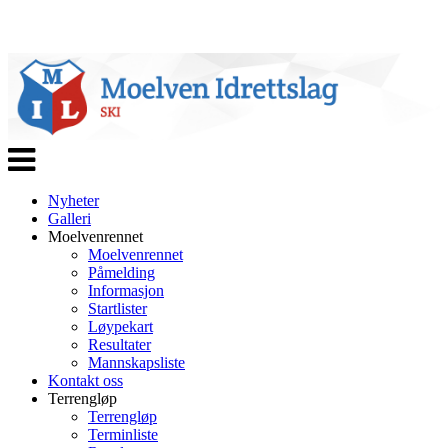
Veksle
navigasjon
Nyheter
Galleri
Moelvenrennet
Moelvenrennet
Påmelding
Informasjon
Startlister
Løypekart
Resultater
Mannskapsliste
Kontakt oss
Terrengløp
Terrengløp
Terminliste