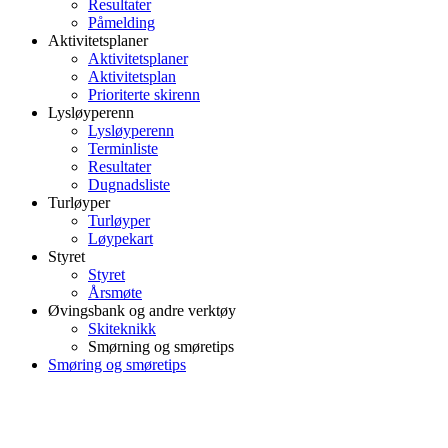
Resultater
Påmelding
Aktivitetsplaner
Aktivitetsplaner
Aktivitetsplan
Prioriterte skirenn
Lysløyperenn
Lysløyperenn
Terminliste
Resultater
Dugnadsliste
Turløyper
Turløyper
Løypekart
Styret
Styret
Årsmøte
Øvingsbank og andre verktøy
Skiteknikk
Smørning og smøretips
Smøring og smøretips