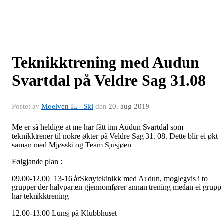
Teknikktrening med Audun
Svartdal på Veldre Sag 31.08
Postet av
Moelven IL - Ski
den
20. aug 2019
Me er så heldige at me har fått inn Audun Svartdal som
teknikktrener til nokre økter på Veldre Sag 31. 08. Dette blir ei økt
saman med Mjøsski og Team Sjusjøen
Følgjande plan :
09.00-12.00 13-16 årSkøytekinikk med Audun, moglegvis i to
grupper der halvparten gjennomfører annan trening medan ei grup
har teknikktrening
12.00-13.00 Lunsj på Klubbhuset