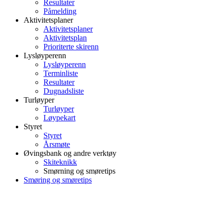
Resultater
Påmelding
Aktivitetsplaner
Aktivitetsplaner
Aktivitetsplan
Prioriterte skirenn
Lysløyperenn
Lysløyperenn
Terminliste
Resultater
Dugnadsliste
Turløyper
Turløyper
Løypekart
Styret
Styret
Årsmøte
Øvingsbank og andre verktøy
Skiteknikk
Smørning og smøretips
Smøring og smøretips