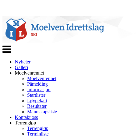
Veksle
navigasjon
Nyheter
Galleri
Moelvenrennet
Moelvenrennet
Påmelding
Informasjon
Startlister
Løypekart
Resultater
Mannskapsliste
Kontakt oss
Terrengløp
Terrengløp
Terminliste