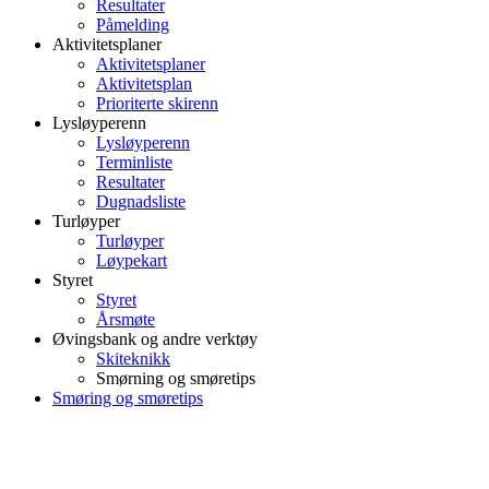
Resultater
Påmelding
Aktivitetsplaner
Aktivitetsplaner
Aktivitetsplan
Prioriterte skirenn
Lysløyperenn
Lysløyperenn
Terminliste
Resultater
Dugnadsliste
Turløyper
Turløyper
Løypekart
Styret
Styret
Årsmøte
Øvingsbank og andre verktøy
Skiteknikk
Smørning og smøretips
Smøring og smøretips