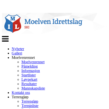
Veksle
navigasjon
Nyheter
Galleri
Moelvenrennet
Moelvenrennet
Påmelding
Informasjon
Startlister
Løypekart
Resultater
Mannskapsliste
Kontakt oss
Terrengløp
Terrengløp
Terminliste