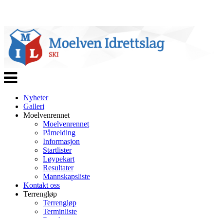
Veksle
navigasjon
Nyheter
Galleri
Moelvenrennet
Moelvenrennet
Påmelding
Informasjon
Startlister
Løypekart
Resultater
Mannskapsliste
Kontakt oss
Terrengløp
Terrengløp
Terminliste