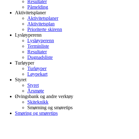
Resultater
Påmelding
Aktivitetsplaner
Aktivitetsplaner
Aktivitetsplan
Prioriterte skirenn
Lysløyperenn
Lysløyperenn
Terminliste
Resultater
Dugnadsliste
Turløyper
Turløyper
Løypekart
Styret
Styret
Årsmøte
Øvingsbank og andre verktøy
Skiteknikk
Smørning og smøretips
Smøring og smøretips