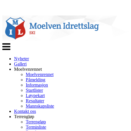
Veksle
navigasjon
Nyheter
Galleri
Moelvenrennet
Moelvenrennet
Påmelding
Informasjon
Startlister
Løypekart
Resultater
Mannskapsliste
Kontakt oss
Terrengløp
Terrengløp
Terminliste