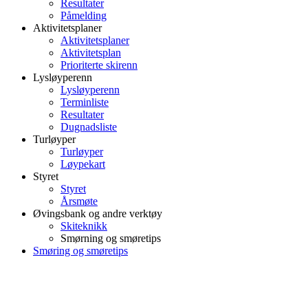
Resultater
Påmelding
Aktivitetsplaner
Aktivitetsplaner
Aktivitetsplan
Prioriterte skirenn
Lysløyperenn
Lysløyperenn
Terminliste
Resultater
Dugnadsliste
Turløyper
Turløyper
Løypekart
Styret
Styret
Årsmøte
Øvingsbank og andre verktøy
Skiteknikk
Smørning og smøretips
Smøring og smøretips