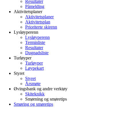
Resultater
Påmelding
Aktivitetsplaner
Aktivitetsplaner
Aktivitetsplan
Prioriterte skirenn
Lysløyperenn
Lysløyperenn
Terminliste
Resultater
Dugnadsliste
Turløyper
Turløyper
Løypekart
Styret
Styret
Årsmøte
Øvingsbank og andre verktøy
Skiteknikk
Smørning og smøretips
Smøring og smøretips