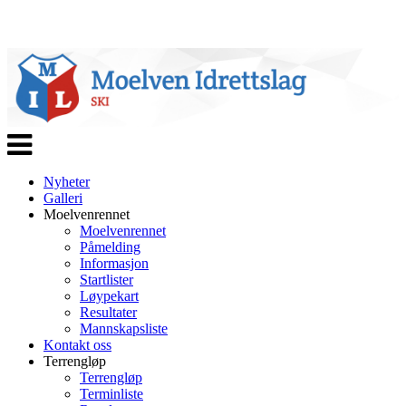
Veksle
navigasjon
Nyheter
Galleri
Moelvenrennet
Moelvenrennet
Påmelding
Informasjon
Startlister
Løypekart
Resultater
Mannskapsliste
Kontakt oss
Terrengløp
Terrengløp
Terminliste