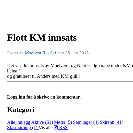
Flott KM innsats
Postet av
Moelven IL - Ski
den
28. jan 2015
Det var flott innsats av Moelven - og Næroset løparane under KM i
helga !
og gratulerer til Anders med KM-gull !
Logg inn for å skrive en kommentar.
Kategori
Alle innlegg
Aktive (61)
Møter (5)
Samlinger (4)
Skirenn (41)
Skismørning (1)
Vis alle
RSS