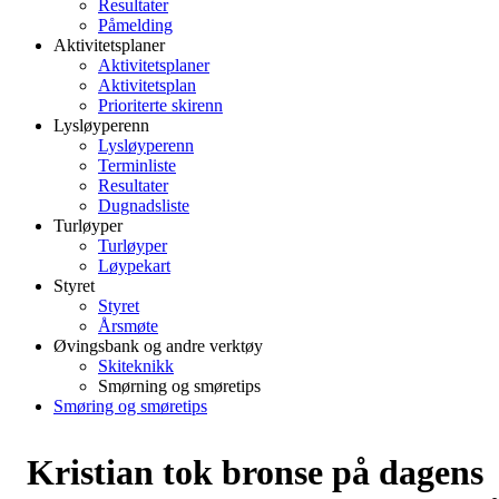
Resultater
Påmelding
Aktivitetsplaner
Aktivitetsplaner
Aktivitetsplan
Prioriterte skirenn
Lysløyperenn
Lysløyperenn
Terminliste
Resultater
Dugnadsliste
Turløyper
Turløyper
Løypekart
Styret
Styret
Årsmøte
Øvingsbank og andre verktøy
Skiteknikk
Smørning og smøretips
Smøring og smøretips
Kristian tok bronse på dagens