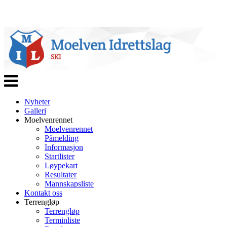
Veksle
navigasjon
Nyheter
Galleri
Moelvenrennet
Moelvenrennet
Påmelding
Informasjon
Startlister
Løypekart
Resultater
Mannskapsliste
Kontakt oss
Terrengløp
Terrengløp
Terminliste