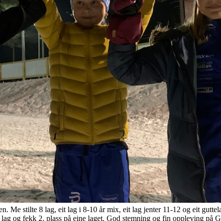
. Me stilte 8 lag, eit lag i 8-10 år mix, eit lag jenter 11-12 og eit guttel
e 3 lag og fekk 2. plass på eine laget. God stemning og fin oppleving på 