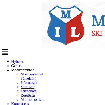
Veksle
navigasjon
Nyheter
Galleri
Moelvenrennet
Moelvenrennet
Påmelding
Informasjon
Startlister
Løypekart
Resultater
Mannskapsliste
Kontakt oss