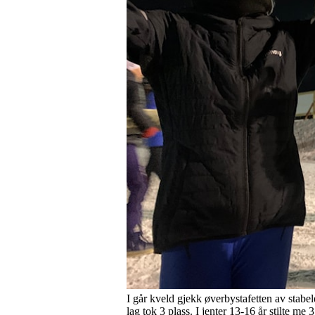
I går kveld gjekk øverbystafetten av stabelen
lag tok 3 plass. I jenter 13-16 år stilte m