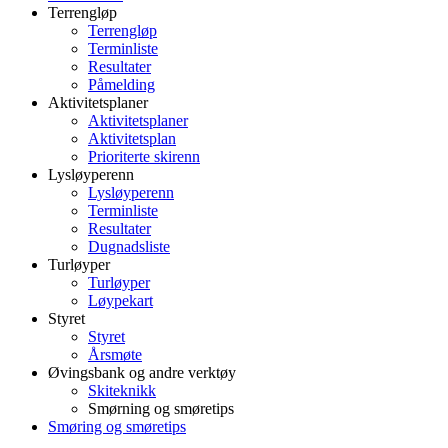
Terrengløp
Terrengløp
Terminliste
Resultater
Påmelding
Aktivitetsplaner
Aktivitetsplaner
Aktivitetsplan
Prioriterte skirenn
Lysløyperenn
Lysløyperenn
Terminliste
Resultater
Dugnadsliste
Turløyper
Turløyper
Løypekart
Styret
Styret
Årsmøte
Øvingsbank og andre verktøy
Skiteknikk
Smørning og smøretips
Smøring og smøretips