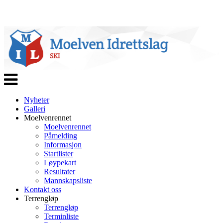
Veksle
navigasjon
Nyheter
Galleri
Moelvenrennet
Moelvenrennet
Påmelding
Informasjon
Startlister
Løypekart
Resultater
Mannskapsliste
Kontakt oss
Terrengløp
Terrengløp
Terminliste