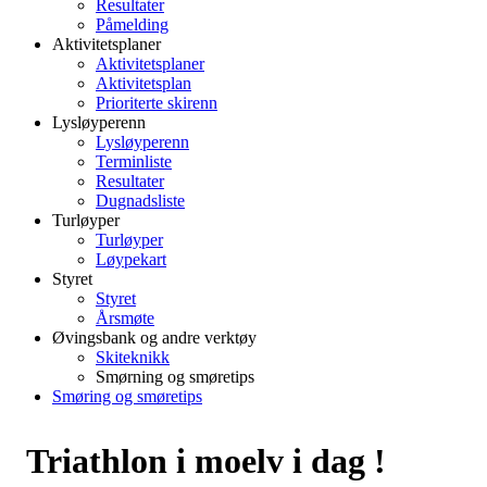
Resultater
Påmelding
Aktivitetsplaner
Aktivitetsplaner
Aktivitetsplan
Prioriterte skirenn
Lysløyperenn
Lysløyperenn
Terminliste
Resultater
Dugnadsliste
Turløyper
Turløyper
Løypekart
Styret
Styret
Årsmøte
Øvingsbank og andre verktøy
Skiteknikk
Smørning og smøretips
Smøring og smøretips
Triathlon i moelv i dag !