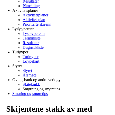
Resultater
Påmelding
Aktivitetsplaner
Aktivitetsplaner
Aktivitetsplan
Prioriterte skirenn
Lysløyperenn
Lysløyperenn
Terminliste
Resultater
Dugnadsliste
Turløyper
Turløyper
Løypekart
Styret
Styret
Årsmøte
Øvingsbank og andre verktøy
Skiteknikk
Smørning og smøretips
Smøring og smøretips
Skijentene stakk av med