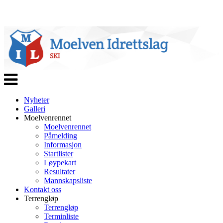
Veksle
navigasjon
Nyheter
Galleri
Moelvenrennet
Moelvenrennet
Påmelding
Informasjon
Startlister
Løypekart
Resultater
Mannskapsliste
Kontakt oss
Terrengløp
Terrengløp
Terminliste