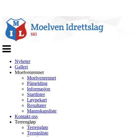
Veksle
navigasjon
Nyheter
Galleri
Moelvenrennet
Moelvenrennet
Påmelding
Informasjon
Startlister
Løypekart
Resultater
Mannskapsliste
Kontakt oss
Terrengløp
Terrengløp
Terminliste