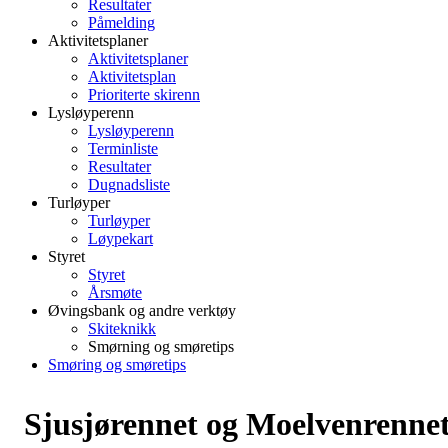
Resultater
Påmelding
Aktivitetsplaner
Aktivitetsplaner
Aktivitetsplan
Prioriterte skirenn
Lysløyperenn
Lysløyperenn
Terminliste
Resultater
Dugnadsliste
Turløyper
Turløyper
Løypekart
Styret
Styret
Årsmøte
Øvingsbank og andre verktøy
Skiteknikk
Smørning og smøretips
Smøring og smøretips
Sjusjørennet og Moelvenrenne