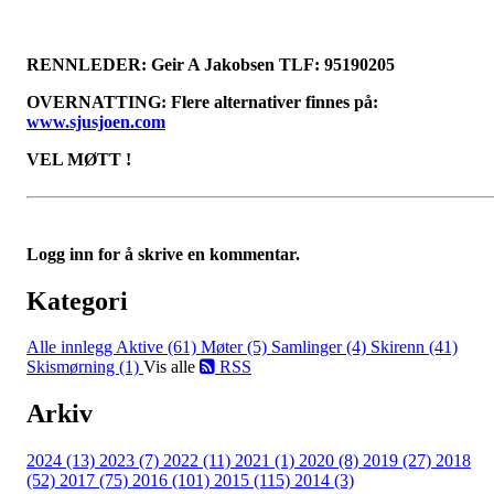
RENNLEDER: Geir A Jakobsen TLF: 95190205
OVERNATTING: Flere alternativer finnes på:
www.sjusjoen.com
VEL MØTT !
Logg inn for å skrive en kommentar.
Kategori
Alle innlegg
Aktive (61)
Møter (5)
Samlinger (4)
Skirenn (41)
Skismørning (1)
Vis alle
RSS
Arkiv
2024 (13)
2023 (7)
2022 (11)
2021 (1)
2020 (8)
2019 (27)
2018
(52)
2017 (75)
2016 (101)
2015 (115)
2014 (3)