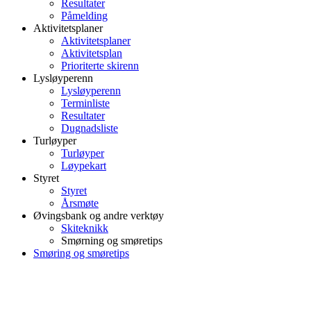
Resultater
Påmelding
Aktivitetsplaner
Aktivitetsplaner
Aktivitetsplan
Prioriterte skirenn
Lysløyperenn
Lysløyperenn
Terminliste
Resultater
Dugnadsliste
Turløyper
Turløyper
Løypekart
Styret
Styret
Årsmøte
Øvingsbank og andre verktøy
Skiteknikk
Smørning og smøretips
Smøring og smøretips