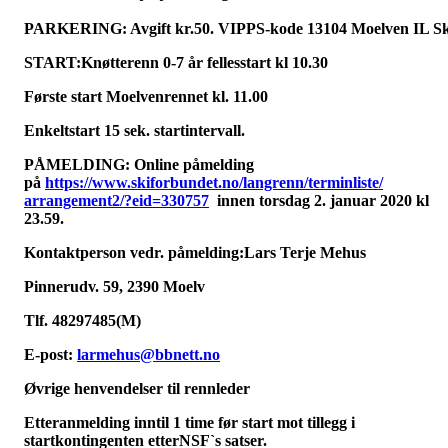
PARKERING: Avgift kr.50. VIPPS-kode 13104 Moelven IL Sk
START:Knøtterenn 0-7 år fellesstart kl 10.30
Første start Moelvenrennet kl. 11.00
Enkeltstart 15 sek. startintervall.
PÅMELDING: Online påmelding
på
https://www.skiforbundet.no/
langrenn/terminliste/
arrangement2/?eid=330757
innen torsdag 2. januar 2020 kl
23.59.
Kontaktperson vedr. påmelding:
Lars Terje Mehus
Pinnerudv. 59, 2390 Moelv
Tlf. 48297485(M)
E-post:
larmehus@bbnett.no
Øvrige henvendelser til rennleder
Etteranmelding inntil 1 time før start mot tillegg i
startkontingenten etterNSF`s satser.