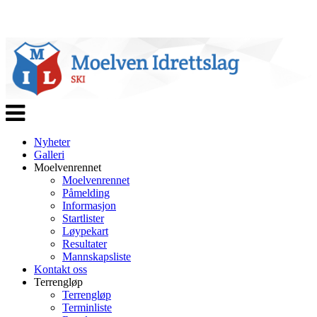
Veksle
navigasjon
Nyheter
Galleri
Moelvenrennet
Moelvenrennet
Påmelding
Informasjon
Startlister
Løypekart
Resultater
Mannskapsliste
Kontakt oss
Terrengløp
Terrengløp
Terminliste