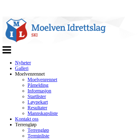
Veksle
navigasjon
Nyheter
Galleri
Moelvenrennet
Moelvenrennet
Påmelding
Informasjon
Startlister
Løypekart
Resultater
Mannskapsliste
Kontakt oss
Terrengløp
Terrengløp
Terminliste