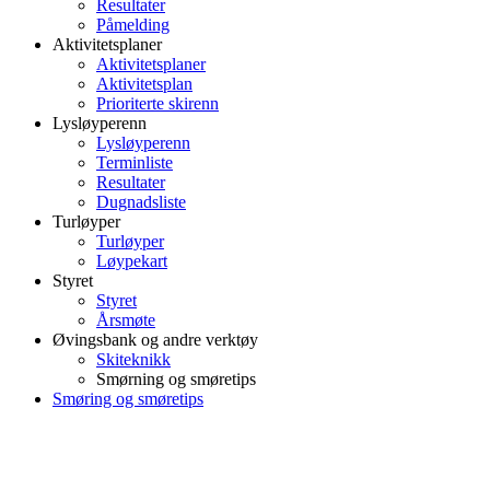
Resultater
Påmelding
Aktivitetsplaner
Aktivitetsplaner
Aktivitetsplan
Prioriterte skirenn
Lysløyperenn
Lysløyperenn
Terminliste
Resultater
Dugnadsliste
Turløyper
Turløyper
Løypekart
Styret
Styret
Årsmøte
Øvingsbank og andre verktøy
Skiteknikk
Smørning og smøretips
Smøring og smøretips