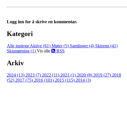
Logg inn for å skrive en kommentar.
Kategori
Alle innlegg
Aktive (61)
Møter (5)
Samlinger (4)
Skirenn (41)
Skismørning (1)
Vis alle
RSS
Arkiv
2024 (13)
2023 (7)
2022 (11)
2021 (1)
2020 (8)
2019 (27)
2018
(52)
2017 (75)
2016 (101)
2015 (115)
2014 (3)