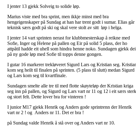
I jenter 13 gjekk Solveig to solide løp.
Marius viste med bra sprint, men ikkje minst med bra
hengeigenskaper på Sundag at han har trent godt i sumar. Elias går
teknisk særs godt på ski og skal vere stolt av sitt løp i helga.
I jenter 14 vart sprinten nerast for klubbmesterskap å reikne med
Sofie, Inger og Helene på pallen og Eir på solid 5 plass, der ho
attpåtil hadde eit uhell som hindra henne noko. Sundagen gjekk dei
på ny gode løp med Sofie til topps denne gongen.
I gutar 16 markerer trekløveret Sigurd Lars og Kristian seg. Kristia
kom seg heilt til finalen på sprinten. (5 plass til slutt) medan Sigurd
og Lars kom seg til kvartfinale.
Sundagen smelte alle tre til med flotte skøyteløp der Kristian kriga
seg inn på pallen, og Sigurd og Lars vart nr 11 og 12 i eit særs sterk
og stort felt. Dette lover bra for vinteren !
I junior M17 gjekk Henrik og Anders gode sprintrenn der Henrik
vart nr 2 ! og Anders nr 11. Det er bra !
på Sundag valde Henrik å stå over og Anders vart nr 10.