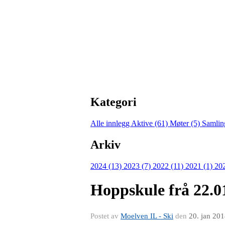
Kategori
Alle innlegg
Aktive (61)
Møter (5)
Samlin
Arkiv
2024 (13)
2023 (7)
2022 (11)
2021 (1)
20
Hoppskule frå 22.
Postet av
Moelven IL - Ski
den
20. jan 20