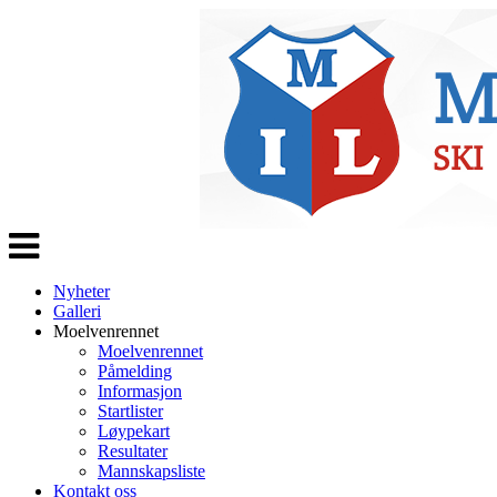
Veksle
navigasjon
Nyheter
Galleri
Moelvenrennet
Moelvenrennet
Påmelding
Informasjon
Startlister
Løypekart
Resultater
Mannskapsliste
Kontakt oss