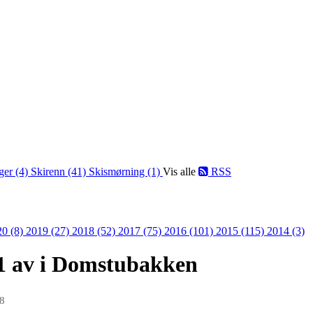
ger (4)
Skirenn (41)
Skismørning (1)
Vis alle
RSS
20 (8)
2019 (27)
2018 (52)
2017 (75)
2016 (101)
2015 (115)
2014 (3)
01 av i Domstubakken
18