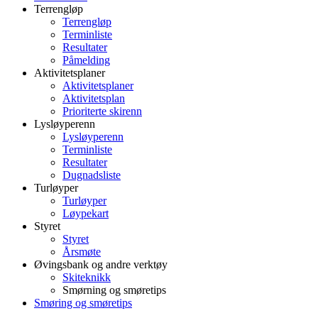
Terrengløp
Terrengløp
Terminliste
Resultater
Påmelding
Aktivitetsplaner
Aktivitetsplaner
Aktivitetsplan
Prioriterte skirenn
Lysløyperenn
Lysløyperenn
Terminliste
Resultater
Dugnadsliste
Turløyper
Turløyper
Løypekart
Styret
Styret
Årsmøte
Øvingsbank og andre verktøy
Skiteknikk
Smørning og smøretips
Smøring og smøretips