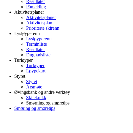
Resultater
Påmelding
Aktivitetsplaner
Aktivitetsplaner
Aktivitetsplan
Prioriterte skirenn
Lysløyperenn
Lysløyperenn
Terminliste
Resultater
Dugnadsliste
Turløyper
Turløyper
Løypekart
Styret
Styret
Årsmøte
Øvingsbank og andre verktøy
Skiteknikk
Smørning og smøretips
Smøring og smøretips