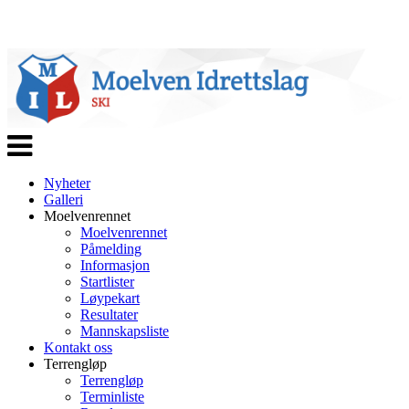
Veksle
navigasjon
Nyheter
Galleri
Moelvenrennet
Moelvenrennet
Påmelding
Informasjon
Startlister
Løypekart
Resultater
Mannskapsliste
Kontakt oss
Terrengløp
Terrengløp
Terminliste